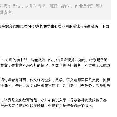
的真实反馈，从升学情况、班级与教学、作业及管理等方
供参考。
可事实真的如此吗?不少家长和学生有着不同的看法与亲身经历，下面
” 对应的初中部，能稍微喘口气，结果发现并非如此。特别是普通
讲作文，作业也不怎么判的情况，但数学抓得比较紧，不过整个班成绩
语每课都有听写，作文练习也多，数学、语文老师同样很负责，抓得
孩子课间、午休、放学回家都在写作业，九门课门门有任务，老师板书
，毕竟是义务教育阶段，小升初免试入学，导致各种资质的孩子都
便分班考差了也能保底实验班，但也有点招进普通班的情况。