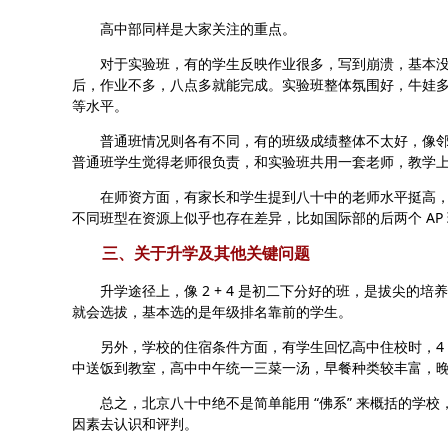
高中部同样是大家关注的重点。
对于实验班，有的学生反映作业很多，写到崩溃，基本没有 
后，作业不多，八点多就能完成。实验班整体氛围好，牛娃多，
等水平。
普通班情况则各有不同，有的班级成绩整体不太好，像邻居
普通班学生觉得老师很负责，和实验班共用一套老师，教学
在师资方面，有家长和学生提到八十中的老师水平挺高，
不同班型在资源上似乎也存在差异，比如国际部的后两个 AP 班
三、关于升学及其他关键问题
升学途径上，像 2 + 4 是初二下分好的班，是拔尖的培养
就会选拔，基本选的是年级排名靠前的学生。
另外，学校的住宿条件方面，有学生回忆高中住校时，4 
中送饭到教室，高中中午统一三菜一汤，早餐种类较丰富，
总之，北京八十中绝不是简单能用 “佛系” 来概括的学校
因素去认识和评判。