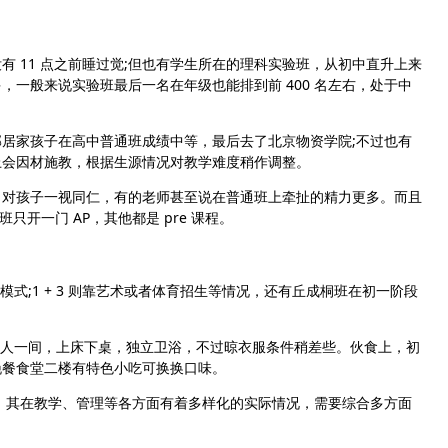
11 点之前睡过觉;但也有学生所在的理科实验班，从初中直升上来
一般来说实验班最后一名在年级也能排到前 400 名左右，处于中
家孩子在高中普通班成绩中等，最后去了北京物资学院;不过也有
上会因材施教，根据生源情况对教学难度稍作调整。
对孩子一视同仁，有的老师甚至说在普通班上牵扯的精力更多。而且
只开一门 AP，其他都是 pre 课程。
模式;1 + 3 则靠艺术或者体育招生等情况，还有丘成桐班在初一阶段
人一间，上床下桌，独立卫浴，不过晾衣服条件稍差些。伙食上，初
晚餐食堂二楼有特色小吃可换换口味。
，其在教学、管理等各方面有着多样化的实际情况，需要综合多方面