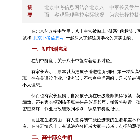
摘
北京中考信息网结合北京八十中家长及学生
要
面，客观呈现学校实际状况，为家长择校提
在北京的众多中学里，八十中常被贴上 “佛系” 的标签，
就和
北京中考信息网
一起深入了解这所学校的真实面貌。
一、初中部情况
在初中阶段，关于八十中就有着诸多讨论。
有家长表示，原本以为把孩子送进这所朝阳 “第一梯队高中
班，存在英语没作业、没考试，不检查单词词组，只考前讲
不太理想。
然而也有家长反馈，自家孩子所在班级老师抓得很紧，英
细致。还有家长提到孩子班主任是英语老师，抓得特别紧，
密密麻麻，作业批改细致到标点，课堂节奏也很快。
而且在生源方面，有人觉得初中派位进来的生源参差不齐
有。在分班情况上，有说法称分班考大家一起考，点招的即
二、高中部众生相