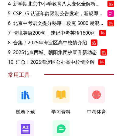
4
新学期北京中小学教育八大变化全解析：学位、政策、教学等方面迎新变革
热
5
CSP-J/S 认证年龄限制公告发布，新规即日起实施！
新
6
北京中考语文提分秘籍！攻克 5000 易混易错字
热
7
情境英语200句 | 速记中考英语1600词
热
8
合集！2025年海淀区高中校情介绍
热
9
2025北京西城、朝阳集团校直升新动态
热
10
汇总！2025海淀区公办高中校情全解
热
常用工具
试卷下载
学习资料
中考体育