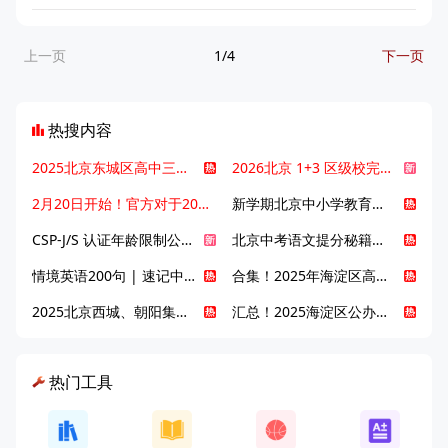
上一页
1/4
下一页
热搜内容
2025北京东城区高中三大梯队高中有哪些？录取分数线是多少？
2026北京 1+3 区级校完整名单发布，13549 个名额该如何规划报考？
2月20日开始！官方对于2025年北京市中招体检问题解答！
新学期北京中小学教育八大变化全解析：学位、政策、教学等方面迎新变革
CSP-J/S 认证年龄限制公告发布，新规即日起实施！
北京中考语文提分秘籍！攻克 5000 易混易错字
情境英语200句 | 速记中考英语1600词
合集！2025年海淀区高中校情介绍
2025北京西城、朝阳集团校直升新动态
汇总！2025海淀区公办高中校情全解
热门工具