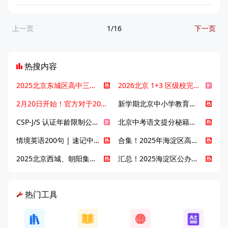
上一页
1/16
下一页
热搜内容
2025北京东城区高中三大梯队高中有哪些？录取分数线是多少？
2026北京 1+3 区级校完整名单发布，13549 个名额该如何规划报考？
2月20日开始！官方对于2025年北京市中招体检问题解答！
新学期北京中小学教育八大变化全解析：学位、政策、教学等方面迎新变革
CSP-J/S 认证年龄限制公告发布，新规即日起实施！
北京中考语文提分秘籍！攻克 5000 易混易错字
情境英语200句 | 速记中考英语1600词
合集！2025年海淀区高中校情介绍
2025北京西城、朝阳集团校直升新动态
汇总！2025海淀区公办高中校情全解
热门工具