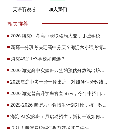
英语听说考
加入我们
相关推荐
2026 海淀中考高中录取格局大变，哪些学校分数线实现逆袭？
新高一分班考决定高中分层？海淀六小强考情与备考全解析
海淀43所1+3学校如何选？
2026 海淀高中实验班云签约预估分数线出炉，多少分能锁定重点班？
2026海淀中考一分一段出炉，对照预估分数线该怎样规划探校与志愿？
2026 海淀普高升学率官宣 87%，今年中招四大关键变化是什么？
2025-2026 海淀六小强招生计划对比，核心数据有哪些变化？
海淀 AI 实验班 7 月启动招生，新初一该如何准备选拔考核？
关注！海淀名校端午提前选拔初二学生