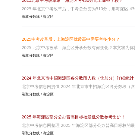
2025北京中考改革后，海淀区考430分能上哪些学校？
2025 年北京中考改革后，中考总分变为510分，那海淀区 43
录取分数线
/
海淀区
2025中考改革后，上海淀区优质高中需要考多少分？
2025 北京中考改革，海淀区升学分数有何变化？本文将为你
录取分数线
/
海淀区
2024 年北京市中招海淀区各分数段人数（含加分）详细统计
北京中考信息网提供 2024 年北京市中招海淀区各分数段（含加
录取分数线
/
海淀区
2025 年海淀区部分公办普高目标校最低分数参考出炉！
北京中考信息网整理 2025 年海淀区部分公办普高目标校的
录取分数线
/
海淀区