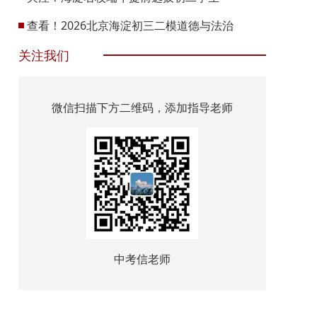
查看！2026北京海淀初三二模道德与法治
关注我们
微信扫描下方二维码，添加指导老师
中考信老师