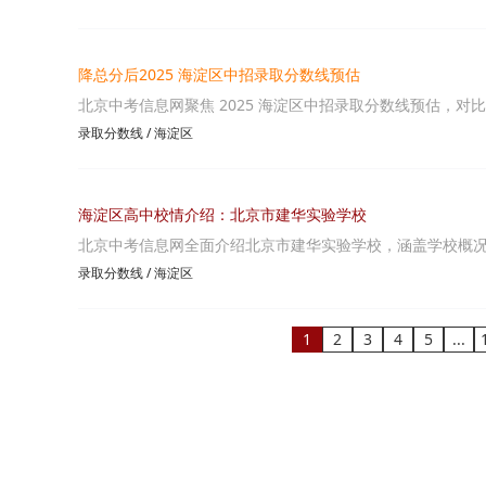
降总分后2025 海淀区中招录取分数线预估
北京中考信息网聚焦 2025 海淀区中招录取分数线预估，对比 
录取分数线
/
海淀区
海淀区高中校情介绍：北京市建华实验学校
北京中考信息网全面介绍北京市建华实验学校，涵盖学校概况
录取分数线
/
海淀区
1
2
3
4
5
...