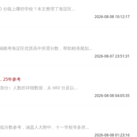
0 分能上哪些学校？本文整理了海淀区...
2026-08-08 10:12:17
揭晓考海淀区优质高中所需分数，帮助精准规划...
2026-08-07 23:51:31
，25年参考
分）人数的详细数据，从 660 分及以...
2026-08-08 04:05:35
最低分数参考，涵盖人大附中、十一学校等多所...
2026-08-08 01:23:16