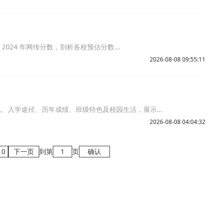
2024 年网传分数，剖析各校预估分数...
2026-08-08 09:55:11
、入学途径、历年成绩、班级特色及校园生活，展示...
2026-08-08 04:04:32
10
下一页
到第
页
确认