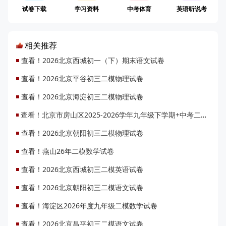
试卷下载
学习资料
中考体育
英语听说考
相关推荐
查看！2026北京西城初一（下）期末语文试卷
查看！2026北京平谷初三二模物理试卷
查看！2026北京海淀初三二模物理试卷
查看！北京市房山区2025-2026学年九年级下学期+中考二模语文试卷
查看！2026北京朝阳初三二模物理试卷
查看！燕山26年二模数学试卷
查看！2026北京西城初三二模英语试卷
查看！2026北京朝阳初三二模语文试卷
查看！海淀区2026年度九年级二模数学试卷
查看！2026北京昌平初三二模语文试卷