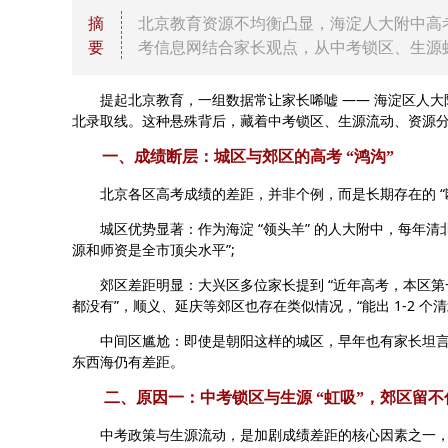
摘
北京教育资源不均衡凸显，海淀人大附中高考
要
考信息网结合家长观点，从中考锁区、生源
提起北京教育，一组数据常让家长唏嘘 —— 海淀区人大附
北录取线。这种悬殊背后，藏着中考锁区、生源流动、资源分配
一、成绩断层：城区与郊区的高考 “鸿沟”
北京各区高考成绩的差距，并非个例，而是长期存在的 “断
城区优势显著：作为海淀 “领头羊” 的人大附中，每年清北录
源和师资是全市顶尖水平”;
郊区差距明显：大兴区多位家长提到 “近年高考，本区第一裸
都没有”，顺义、延庆等郊区也存在类似情况，“能出 1-2 个清
中间区尴尬：即使是朝阳这样的城区，早年也有家长坦言 “
东西海仍有差距。
二、原因一：中考锁区与生源 “虹吸”，郊区留不
中考政策与生源流动，是加剧成绩差距的核心因素之一，