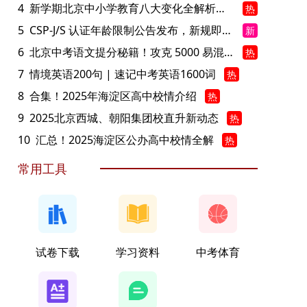
4
新学期北京中小学教育八大变化全解析：学位、政策、教学等方面迎新变革
热
5
CSP-J/S 认证年龄限制公告发布，新规即日起实施！
新
6
北京中考语文提分秘籍！攻克 5000 易混易错字
热
7
情境英语200句 | 速记中考英语1600词
热
8
合集！2025年海淀区高中校情介绍
热
9
2025北京西城、朝阳集团校直升新动态
热
10
汇总！2025海淀区公办高中校情全解
热
常用工具
试卷下载
学习资料
中考体育