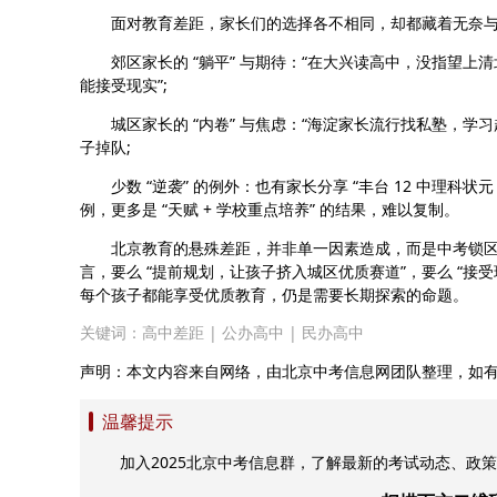
面对教育差距，家长们的选择各不相同，却都藏着无奈与
郊区家长的 “躺平” 与期待：“在大兴读高中，没指望上清
能接受现实”;
城区家长的 “内卷” 与焦虑：“海淀家长流行找私塾，学习越好
子掉队;
少数 “逆袭” 的例外：也有家长分享 “丰台 12 中理科
例，更多是 “天赋 + 学校重点培养” 的结果，难以复制。
北京教育的悬殊差距，并非单一因素造成，而是中考锁区
言，要么 “提前规划，让孩子挤入城区优质赛道”，要么 “
每个孩子都能享受优质教育，仍是需要长期探索的命题。
关键词：
高中差距
|
公办高中
|
民办高中
声明：本文内容来自网络，由北京中考信息网团队整理，如
温馨提示
加入2025北京中考信息群，了解最新的考试动态、政