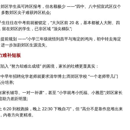
，郊区学生虽可跨区报考，但名额极少 ——“四中、八中招宣武区仅个
”，多数郊区尖子难获跨区机会;
子生往往在中考前就被锁定，“大兴区前 20 名，基本都被人大附、四
，留在郊区的学生，已非区域 “顶尖梯队”;
前规划 ——“小学三年级就悟到昌平与海淀的鸿沟，初中转去海淀
，进一步加剧郊区生源流失。
力难补短板
 “努力却难出成绩” 的困境，家长的吐槽更显真实：
中早年招聘化学老师就要求清华博士;而郊区学校 “一个老师带几门
分培养;
家长辅导、一对一补课”，甚至 “小学就考小托福、小雅思”;郊区家长
庭助力差距明显;
:20 到校跑操，晚上 22:30 下晚自习”，但 “高分不是靠作息堆出来
源”，内卷方向更精准。