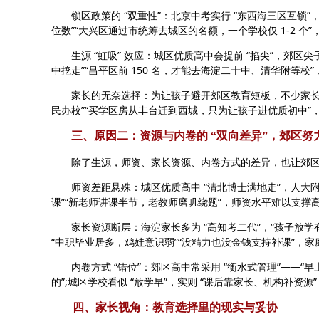
锁区政策的 “双重性”：北京中考实行 “东西海三区互锁”
位数”“大兴区通过市统筹去城区的名额，一个学校仅 1-2 个
生源 “虹吸” 效应：城区优质高中会提前 “掐尖”，郊区尖
中挖走”“昌平区前 150 名，才能去海淀二十中、清华附等校”
家长的无奈选择：为让孩子避开郊区教育短板，不少家长提
民办校”“买学区房从丰台迁到西城，只为让孩子进优质初中”
三、原因二：资源与内卷的 “双向差异”，郊区努
除了生源，师资、家长资源、内卷方式的差异，也让郊区陷入
师资差距悬殊：城区优质高中 “清北博士满地走”，人大附
课”“新老师讲课半节，老教师磨叽绕题”，师资水平难以支撑高
家长资源断层：海淀家长多为 “高知考二代”，“孩子放学有
“中职毕业居多，鸡娃意识弱”“没精力也没金钱支持补课”，家
内卷方式 “错位”：郊区高中常采用 “衡水式管理”——“早上 6
的”;城区学校看似 “放学早”，实则 “课后靠家长、机构补资
四、家长视角：教育选择里的现实与妥协