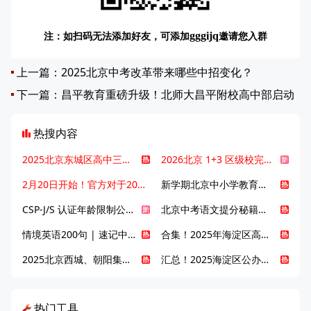
注：如扫码无法添加好友，可添加
邀请您入群
gggijq
上一篇：
2025北京中考改革带来哪些中招变化？
下一篇：
昌平教育重磅升级！北师大昌平附校高中部启动
热搜内容
2025北京东城区高中三大梯队高中有哪些？录取分数线是多少？
2026北京 1+3 区级校完整名单发布，13549 个名额该如何规划报考？
2月20日开始！官方对于2025年北京市中招体检问题解答！
新学期北京中小学教育八大变化全解析：学位、政策、教学等方面迎新变革
CSP-J/S 认证年龄限制公告发布，新规即日起实施！
北京中考语文提分秘籍！攻克 5000 易混易错字
情境英语200句 | 速记中考英语1600词
合集！2025年海淀区高中校情介绍
2025北京西城、朝阳集团校直升新动态
汇总！2025海淀区公办高中校情全解
热门工具