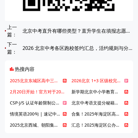
上一
北京中考直升有哪些类型？直升学生在填报志愿有什么注意事项？
篇：
下一
2026 北京中考各区跑校签约汇总，活约规则与分数线如何参考？
篇：
热搜内容
2025北京东城区高中三大梯队高中有哪些？录取分数线是多少？
2026北京 1+3 区级校完整名单发布，13549 个名额该如何规划报考？
2月20日开始！官方对于2025年北京市中招体检问题解答！
新学期北京中小学教育八大变化全解析：学位、政策、教学等方面迎新变革
CSP-J/S 认证年龄限制公告发布，新规即日起实施！
北京中考语文提分秘籍！攻克 5000 易混易错字
情境英语200句 | 速记中考英语1600词
合集！2025年海淀区高中校情介绍
2025北京西城、朝阳集团校直升新动态
汇总！2025海淀区公办高中校情全解