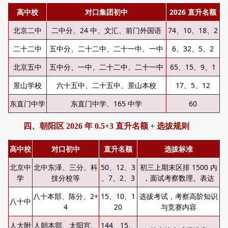
高中校
对口集团初中
2026 直升名额
北京二中
二中分、24 中、文汇、前门外国语
74、10、18、2
二十二中
五中分、二十二中、二十一中、一中
6、32、5、2
北京五中
五中分、一中、二十二中、二十一中
65、15、9、1
景山学校
六十五中、二十五中、景山本校
17、5、12
东直门中学
东直门中学、165 中学
60
四、朝阳区 2026 年 0.5+3 直升名额 + 选拔规则
高中校
对口初中
直升名额
选拔标准
北京中
北中东泽、三分、科
50、12、3
初三上期末区排 1500 内
学
技分校等
、7、2、3
，面试考察数理、表达
八十本部、陈分、2+
15、10、1
选拔考试，考察高阶知识
八十中
4
20
与竞赛内容
人大附
人朝本部、太阳宫、
144、15、