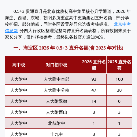
0.5+3 贯通直升是北京优质初高中集团核心升学通道，2026 年
海淀、西城、东城、朝阳多所重点高中更新集团直升名额，部分学
校扩招、部分缩减，同时各区设置差异化选拔考核标准。
北京中考
信息网
分四大行政区整理完整网传直升名额表格，所有数据来源于
家长分享，仅作择校参考，最终以各校官方通知为准。
一、海淀区 2026 年 0.5+3 直升名额(含 2025 年对比)
2026 直升名
2025 直升名
高中校
对口初中校
额
额
人大附中
人大附中本部
93
100
人大附中
人大附中分校
47
30
人大附中
人大附翠微
14
6
人大附中
人大附西山
3
3
人大附中
北航附中
1
1
人大附中
十九中
3
3