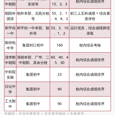
校内综合成绩排序
中朝阳
东坝等
15、3、3
朝阳外
朝外本部、北苑分校
55、2、1
初三上五科成绩 + 综合素
国语
等
、4、6、2
质评价
和平街
和平街一中本部、朝
53、3、10
品行优良，综合成绩择优
一中
外等
、1、2
录取
陈经纶
集团对口初中
160
校内综合考核
中学
清华附
清朝本部、广华、二
60、40、4
校内综合成绩排序
中朝阳
中朝阳、其余分校
5、30
中科院
集团初中
23
校内综合成绩排序
实验
日坛中
集团初中
90
校内综合成绩排序
学
工大附
集团初中
90
校内综合成绩排序
中
关键词：
北京中考直升
|
北京直升项目
|
中考直升