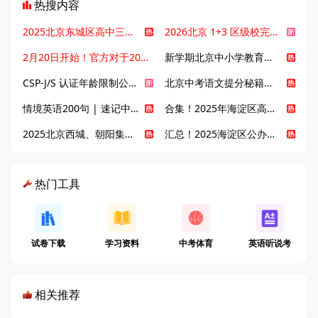
热搜内容
2025北京东城区高中三大梯队高中有哪些？录取分数线是多少？
2026北京 1+3 区级校完整名单发布，13549 个名额该如何规划报考？
2月20日开始！官方对于2025年北京市中招体检问题解答！
新学期北京中小学教育八大变化全解析：学位、政策、教学等方面迎新变革
CSP-J/S 认证年龄限制公告发布，新规即日起实施！
北京中考语文提分秘籍！攻克 5000 易混易错字
情境英语200句 | 速记中考英语1600词
合集！2025年海淀区高中校情介绍
2025北京西城、朝阳集团校直升新动态
汇总！2025海淀区公办高中校情全解
热门工具
试卷下载
学习资料
中考体育
英语听说考
相关推荐