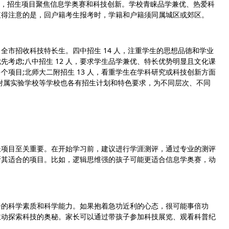
 人 ，招生项目聚焦信息学奥赛和科技创新。学校青睐品学兼优、热爱科
值得注意的是，回户籍考生报考时，学籍和户籍须同属城区或郊区。
市招收科技特长生。四中招生 14 人，注重学生的思想品德和学业
考虑;八中招生 12 人，要求学生品学兼优、特长优势明显且文化课
多个项目;北师大二附招生 13 人，看重学生在学科研究或科技创新方面
附属实验学校等学校也各有招生计划和特色要求，为不同层次、不同
项目至关重要。在开始学习前，建议进行学涯测评，通过专业的测评
断其适合的项目。比如，逻辑思维强的孩子可能更适合信息学奥赛，动
的科学素质和科学能力。如果抱着急功近利的心态，很可能事倍功
主动探索科技的奥秘。家长可以通过带孩子参加科技展览、观看科普纪