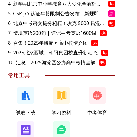
4
新学期北京中小学教育八大变化全解析：学位、政策、教学等方面迎新变革
热
5
CSP-J/S 认证年龄限制公告发布，新规即日起实施！
新
6
北京中考语文提分秘籍！攻克 5000 易混易错字
热
7
情境英语200句 | 速记中考英语1600词
热
8
合集！2025年海淀区高中校情介绍
热
9
2025北京西城、朝阳集团校直升新动态
热
10
汇总！2025海淀区公办高中校情全解
热
常用工具
试卷下载
学习资料
中考体育