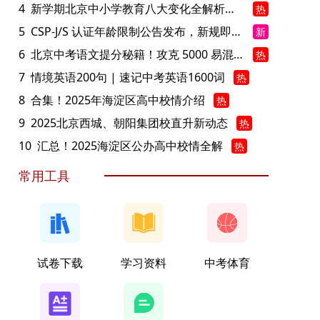
4
新学期北京中小学教育八大变化全解析：学位、政策、教学等方面迎新变革
热
5
CSP-J/S 认证年龄限制公告发布，新规即日起实施！
新
6
北京中考语文提分秘籍！攻克 5000 易混易错字
热
7
情境英语200句 | 速记中考英语1600词
热
8
合集！2025年海淀区高中校情介绍
热
9
2025北京西城、朝阳集团校直升新动态
热
10
汇总！2025海淀区公办高中校情全解
热
常用工具
试卷下载
学习资料
中考体育