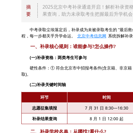
摘
2025北京中考补录通道开启！解析补录资格、
要
果查询，助力未录取考生把握最后升学机会
中考录取尘埃落定后，补录成为未被录取考生的 “最后救命稻
程，每一步都关乎升学命运。
北京中考信息网
系统拆解补录
一、补录核心规则：谁能参与?怎么操作?
(一)补录资格：两类考生可参与
硬性条件：① 符合北京市中招报考条件(含京籍、非京籍 “九
取)。
(二)补录关键时间轴
环节
时间
志愿征集填报
7 月 31 日 8:30—16:30
补录结果查询
8 月 1 日 12:00 起
二、补录学校名单：从哪找?看什么?