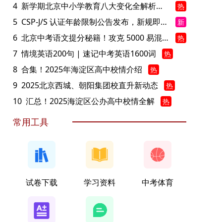
4
新学期北京中小学教育八大变化全解析：学位、政策、教学等方面迎新变革
热
5
CSP-J/S 认证年龄限制公告发布，新规即日起实施！
新
6
北京中考语文提分秘籍！攻克 5000 易混易错字
热
7
情境英语200句 | 速记中考英语1600词
热
8
合集！2025年海淀区高中校情介绍
热
9
2025北京西城、朝阳集团校直升新动态
热
10
汇总！2025海淀区公办高中校情全解
热
常用工具
试卷下载
学习资料
中考体育