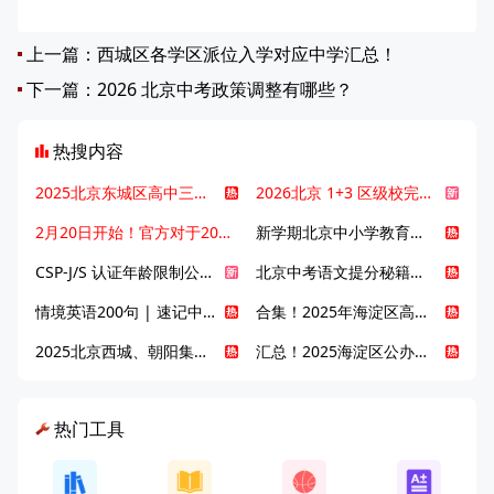
上一篇：
西城区各学区派位入学对应中学汇总！
下一篇：
2026 北京中考政策调整有哪些？
热搜内容
2025北京东城区高中三大梯队高中有哪些？录取分数线是多少？
2026北京 1+3 区级校完整名单发布，13549 个名额该如何规划报考？
2月20日开始！官方对于2025年北京市中招体检问题解答！
新学期北京中小学教育八大变化全解析：学位、政策、教学等方面迎新变革
CSP-J/S 认证年龄限制公告发布，新规即日起实施！
北京中考语文提分秘籍！攻克 5000 易混易错字
情境英语200句 | 速记中考英语1600词
合集！2025年海淀区高中校情介绍
2025北京西城、朝阳集团校直升新动态
汇总！2025海淀区公办高中校情全解
热门工具