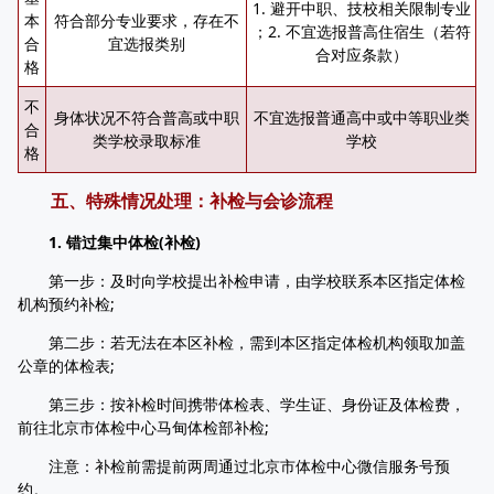
1. 避开中职、技校相关限制专业
本
符合部分专业要求，存在不
；2. 不宜选报普高住宿生（若符
合
宜选报类别
合对应条款）
格
不
身体状况不符合普高或中职
不宜选报普通高中或中等职业类
合
类学校录取标准
学校
格
五、特殊情况处理：补检与会诊流程
1. 错过集中体检(补检)
第一步：及时向学校提出补检申请，由学校联系本区指定体检
机构预约补检;
第二步：若无法在本区补检，需到本区指定体检机构领取加盖
公章的体检表;
第三步：按补检时间携带体检表、学生证、身份证及体检费，
前往北京市体检中心马甸体检部补检;
注意：补检前需提前两周通过北京市体检中心微信服务号预
约。