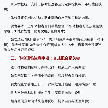
听从学校统一安排，按时抵达各区指定体检机构，不得擅自缺
席;
体检前避免剧烈运动，防止影响血压等项目检测结果;
饮食要求：上午体检者当日早晨禁食;下午体检者可吃少量清淡
早餐，9 时后禁食，仅可饮用少量白开水;
如实填写 “既往病史” 栏：需注明曾患严重疾病(如结核病、精神
病)、先天性疾病(如先天性心脏病)或重大手术史，隐瞒病史可能导
致入学后被取消资格。
三、体检现场注意事项：合规配合是关键
遵守体检机构纪律，保持安静，服从工作人员调度;
如实回答医生关于病史的询问，积极配合各项检查;
视力检查需裸眼进行，不得佩戴隐形眼镜，避免摘戴不便;
听力不佳佩戴助听器的考生，需提前向医生说明;
如有疑问及时向带队老师反映，切勿自行与医生争执;