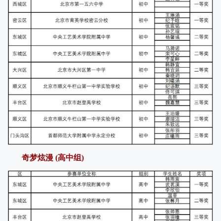
奇梦炫漫 (高中组)