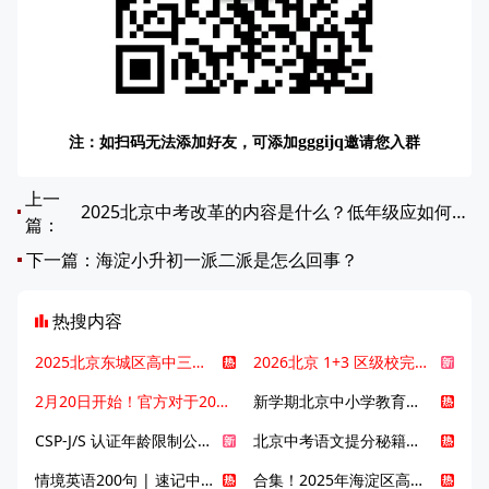
注：如扫码无法添加好友，可添加
邀请您入群
gggijq
上一
2025北京中考改革的内容是什么？低年级应如何应对中考改革？
篇：
下一篇：
海淀小升初一派二派是怎么回事？
热搜内容
2025北京东城区高中三大梯队高中有哪些？录取分数线是多少？
2026北京 1+3 区级校完整名单发布，13549 个名额该如何规划报考？
2月20日开始！官方对于2025年北京市中招体检问题解答！
新学期北京中小学教育八大变化全解析：学位、政策、教学等方面迎新变革
CSP-J/S 认证年龄限制公告发布，新规即日起实施！
北京中考语文提分秘籍！攻克 5000 易混易错字
情境英语200句 | 速记中考英语1600词
合集！2025年海淀区高中校情介绍