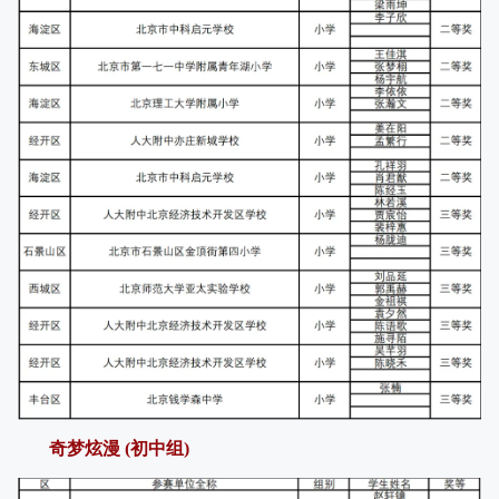
奇梦炫漫 (初中组)