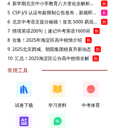
4
新学期北京中小学教育八大变化全解析：学位、政策、教学等方面迎新变革
热
5
CSP-J/S 认证年龄限制公告发布，新规即日起实施！
新
6
北京中考语文提分秘籍！攻克 5000 易混易错字
热
7
情境英语200句 | 速记中考英语1600词
热
8
合集！2025年海淀区高中校情介绍
热
9
2025北京西城、朝阳集团校直升新动态
热
10
汇总！2025海淀区公办高中校情全解
热
常用工具
试卷下载
学习资料
中考体育