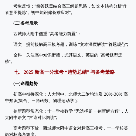
考生反馈：“简答题需结合高三解题思路，如‘文本结构分析’‘作
者意图提炼’，初中知识储备难应对”。
(二)备考启示
西城师大附中侧重 “高考能力前置”：
语文：提前接触高三模考题，训练 “文本深度解读”“答题规范”;
全科：关注高中知识衔接，尤其语文、英语的 “高考题型迁
移”。
七、2025 新高一分班考 “趋势总结” 与备考策略
(一)命题趋势
初高中衔接深化：人大附中、北师大二附均涉及 20%-30% 高
中知识(集合、三角函数、物理运动学 );
创新题型常态化：十一学校数学 “无选择题 + 创新解方程”，人
大附中语文 “古诗对比阅读”;
高考题型下放：西城师大附中语文对标高三模考，十一学校英
语对标高考难度。