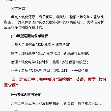
化学(4 面 )：
考点：氧化还原、离子反应、碳酸钡 / 盐酸 / 氯化钡 / 硫酸反
应链，干扰条件多(如 “吸收废物溶液中的物质鉴别” )。需精准分析
反应顺序与物质存在形式。
(二)班型适配与备考建议
北师大二附侧重 “基础扎实 + 细节意识”：
数学：理解高中 “集合” 基本概念，训练逻辑证明题;
物理：强化电学综合计算，梳理 “多过程运动模型”;
化学：总结 “反应链” 题型，警惕题目中的干扰信息。
四、北京五中：初中知识 “深挖掘”，英语、数学 “拉分
重灾区”
(一)考试内容与难度
北京五中分班考仅涉及初中知识 ，但英语、数学难度突出：