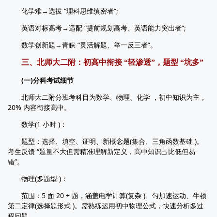
化学难→选拔 “理科思维缜密者”;
英语对标高考→适配 “提前规划高考、英语能力突出者”;
数学创新题→青睐 “灵活解题、举一反三者”。
三、北师大二附：初高中衔接 “轻渗透”，题型 “坑多”
(一)分科考试细节
北师大二附分班考科目为数学、物理、化学 ，初中知识为主，
20% 内容衔接高中。
数学(1 小时 )：
题型：选择、填空、证明、新概念题(集合、三角函数基础 )。
考生反馈 “题量不大但需精准理解新定义，高中知识占比低但易
错”。
物理(多题型 )：
范围：5 面 20 + 题，涵盖电学计算(复杂 )、匀加速运动、牛顿
第二定律(选择题形式 )。需熟练运用初中物理公式，快速分析多过
程问题。