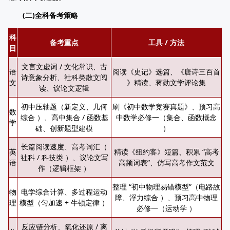
(二)全科备考策略
科
备考重点
工具 / 方法
目
文言文虚词 / 文化常识、古
语
阅读《史记》选篇、《唐诗三百首
诗意象分析、社科类散文阅
文
》精读、蒋勋文学评论集
读、议论文逻辑
初中压轴题（新定义、几何
刷《初中数学竞赛真题》、预习高
数
综合 ）、高中集合 / 函数基
中数学必修一（集合、函数概念
学
础、创新题型建模
）
长篇阅读速度、高考词汇（
英
精读《纽约客》短篇、积累 “高考
社科 / 科技类 ）、议论文写
语
高频词表”、仿写高考作文范文
作（逻辑框架 ）
整理 “初中物理易错模型”（电路故
物
电学综合计算、多过程运动
障、浮力综合 ）、预习高中物理
理
模型（匀加速 + 牛顿定律 ）
必修一（运动学 ）
反应链分析、氧化还原 / 离