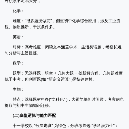
外积累不足易丢分”。
化学：
难度：“很多题没做完”，侧重初中化学综合应用，涉及工业流
程、物质推断，干扰条件多。
英语：
对标：高考难度，阅读文本涵盖学术、生活类话题，考察长难
句分析与主旨提炼。
数学：
题型：无选择题，填空 + 几何大题 + 创新解方程。几何题难度
低于中考，但创新题(如 “新定义运算” )需快速建模。
生物：
特点：选择题材料多(“文科化” )，大题简单但时间紧，考察信息
提取与初中生物知识迁移。
(二)班型逻辑与能力匹配
十一学校以 “分层走班” 为特色，分班考筛选 “学科潜力生”：