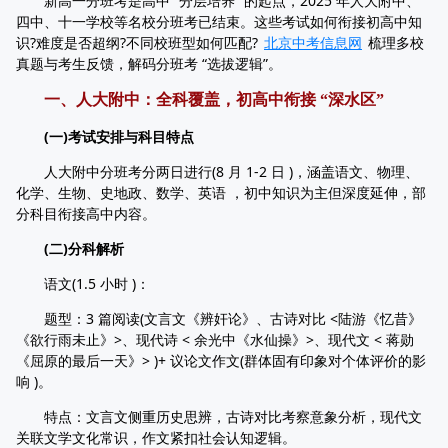
新高一分班考是高中 “分层培养” 的起点，2025 年人大附中、
四中、十一学校等名校分班考已结束。这些考试如何衔接初高中知
识?难度是否超纲?不同校班型如何匹配?
北京中考信息网
梳理多校
真题与考生反馈，解码分班考 “选拔逻辑”。
一、人大附中：全科覆盖，初高中衔接 “深水区”
(一)考试安排与科目特点
人大附中分班考分两日进行(8 月 1-2 日 )，涵盖语文、物理、
化学、生物、史地政、数学、英语 ，初中知识为主但深度延伸，部
分科目衔接高中内容。
(二)分科解析
语文(1.5 小时 )：
题型：3 篇阅读(文言文《辨奸论》、古诗对比 <陆游《忆昔》
《欲行雨未止》>、现代诗 < 余光中《水仙操》>、现代文 < 蒋勋
《屈原的最后一天》> )+ 议论文作文(群体固有印象对个体评价的影
响 )。
特点：文言文侧重历史思辨，古诗对比考察意象分析，现代文
关联文学文化常识，作文紧扣社会认知逻辑。