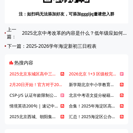
注：如扫码无法添加好友，可添加
邀请您入群
gggijq
上一
2025北京中考改革的内容是什么？低年级应如何应对中考改革？
篇：
下一篇：
2025-2026学年海淀新初三日程表
热搜内容
2025北京东城区高中三大梯队高中有哪些？录取分数线是多少？
2026北京 1+3 区级校完整名单发布，13549 个名额该如何规划报考？
2月20日开始！官方对于2025年北京市中招体检问题解答！
新学期北京中小学教育八大变化全解析：学位、政策、教学等方面迎新变革
CSP-J/S 认证年龄限制公告发布，新规即日起实施！
北京中考语文提分秘籍！攻克 5000 易混易错字
情境英语200句 | 速记中考英语1600词
合集！2025年海淀区高中校情介绍
2025北京西城、朝阳集团校直升新动态
汇总！2025海淀区公办高中校情全解