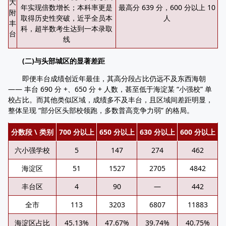
大
年实现倍数增长；本科率更是
最高分 639 分，600 分以上 10
附
取得历史性突破，近乎全员本
人
丰
科，超半数考生达到一本录取
台
线
(二)与头部城区的显著差距
即便丰台成绩创近年最佳，其高分段占比仍远不及东西海朝
—— 丰台 690 分 +、650 分 + 人数，甚至低于海淀某 “小强校” 单
校占比。而其他类似区域，成绩多不及丰台，且区域间差距明显，
整体呈现 “部分区头部校领跑，多数普高竞争力弱” 的格局。
分数段 \ 类别
700 分以上
650 分以上
630 分以上
600 分以上
六小强学校
5
147
274
462
海淀区
51
1527
2705
4842
丰台区
4
90
—
442
全市
113
3203
6807
11883
海淀区占比
45.13%
47.67%
39.74%
40.75%