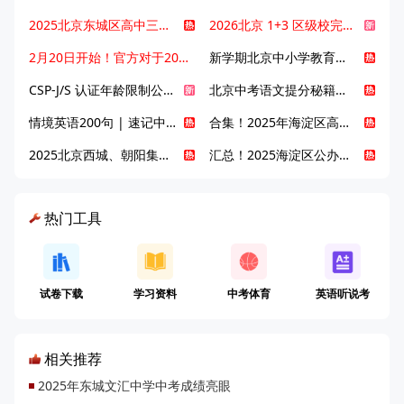
2025北京东城区高中三大梯队高中有哪些？录取分数线是多少？
2026北京 1+3 区级校完整名单发布，13549 个名额该如何规划报考？
2月20日开始！官方对于2025年北京市中招体检问题解答！
新学期北京中小学教育八大变化全解析：学位、政策、教学等方面迎新变革
CSP-J/S 认证年龄限制公告发布，新规即日起实施！
北京中考语文提分秘籍！攻克 5000 易混易错字
情境英语200句 | 速记中考英语1600词
合集！2025年海淀区高中校情介绍
2025北京西城、朝阳集团校直升新动态
汇总！2025海淀区公办高中校情全解
热门工具
试卷下载
学习资料
中考体育
英语听说考
相关推荐
2025年东城文汇中学中考成绩亮眼