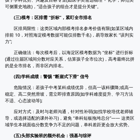
可侧重史地政)，“适合孩子的组合才是提分关键”。
(三)模考：区排需 “折标”，紧盯全市排名
区排局限性：这类区域内部模考排名参考价值有限(如某区域内
排前 10，对照海淀模考数据可能仅排数千名)，易导致家长 “误判实
力”;
正确做法：每次模考后，以海淀区模考数据为 “坐标” 进行折标
(通过往届区域间分数对应关系，估算孩子全市位次)，高考最终比拼
的是全市排名，而非区内排名。
(四)学科成绩：警惕 “断崖式下滑” 信号
危险情况：若孩子中考某科成绩优异，但高一该科骤降;或高一
稳定、高二突然滑坡，需立即排查原因(如学科难度提升、学习方法
不适、心态波动等);
应对方式：及时与老师沟通，针对性补弱(如找学校培优老师辅
导，或选择适配的课外补习)，避免 “单科短板拖垮总分”—— 这类区
域学生本就面临分数竞争力不足的问题，单科差距更会放大劣势。
(五)头部实验班的额外机会：强基与综评