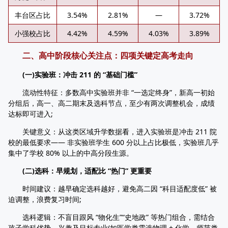
丰台区占比
3.54%
2.81%
—
3.72%
小强校占比
4.42%
4.59%
4.03%
3.89%
二、高中阶段核心关注点：四项关键定高考走向
(一)实验班：冲击 211 的 “基础门槛”
流动性特征：多数高中实验班并非 “一选定终身”，新高一初始
分组后，高一、高二期末及选科节点，至少有两次调整机会，成绩
达标即可进入;
关键意义：从这类区域升学数据看，进入实验班是冲击 211 院
校的最低要求—— 非实验班学生 600 分以上占比极低，实验班几乎
集中了学校 80% 以上的中高分段生源。
(二)选科：早规划，适配比 “热门” 更重要
时间建议：越早确定选科越好，避免高二因 “科目适配度低” 被
迫调整，浪费复习时间;
选科逻辑：不盲目跟风 “物化生”“史地政” 等热门组合，需结合
孩子学科优势、兴趣及目标专业(如医学类需选物理 + 化学，师范类