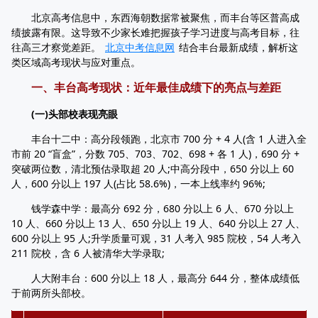
北京高考信息中，东西海朝数据常被聚焦，而丰台等区普高成
绩披露有限。这导致不少家长难把握孩子学习进度与高考目标，往
往高三才察觉差距。
北京中考信息网
结合丰台最新成绩，解析这
类区域高考现状与应对重点。
一、丰台高考现状：近年最佳成绩下的亮点与差距
(一)头部校表现亮眼
丰台十二中：高分段领跑，北京市 700 分 + 4 人(含 1 人进入全
市前 20 “盲盒”，分数 705、703、702、698 + 各 1 人)，690 分 +
突破两位数，清北预估录取超 20 人;中高分段中，650 分以上 60
人，600 分以上 197 人(占比 58.6%)，一本上线率约 96%;
钱学森中学：最高分 692 分，680 分以上 6 人、670 分以上
10 人、660 分以上 13 人、650 分以上 19 人、640 分以上 27 人、
600 分以上 95 人;升学质量可观，31 人考入 985 院校，54 人考入
211 院校，含 6 人被清华大学录取;
人大附丰台：600 分以上 18 人，最高分 644 分，整体成绩低
于前两所头部校。