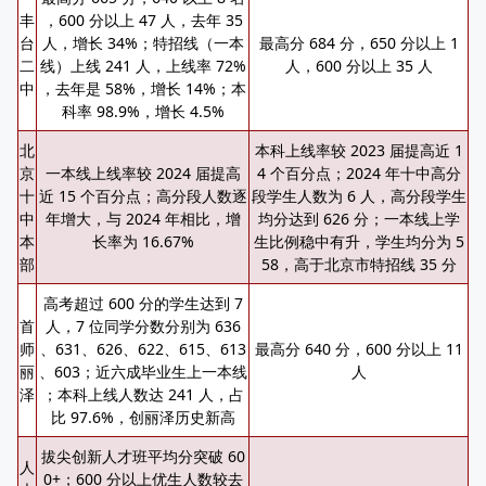
丰
，600 分以上 47 人，去年 35
台
人，增长 34%；特招线（一本
最高分 684 分，650 分以上 1
二
线）上线 241 人，上线率 72%
人，600 分以上 35 人
中
，去年是 58%，增长 14%；本
科率 98.9%，增长 4.5%
北
本科上线率较 2023 届提高近 1
京
一本线上线率较 2024 届提高
4 个百分点；2024 年十中高分
十
近 15 个百分点；高分段人数逐
段学生人数为 6 人，高分段学生
中
年增大，与 2024 年相比，增
均分达到 626 分；一本线上学
本
长率为 16.67%
生比例稳中有升，学生均分为 5
部
58，高于北京市特招线 35 分
高考超过 600 分的学生达到 7
首
人，7 位同学分数分别为 636
师
、631、626、622、615、613
最高分 640 分，600 分以上 11
丽
、603；近六成毕业生上一本线
人
泽
；本科上线人数达 241 人，占
比 97.6%，创丽泽历史新高
拔尖创新人才班平均分突破 60
人
0+；600 分以上优生人数较去