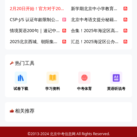
2月20日开始！官方对于2025年北京市中招体检问题解答！
新学期北京中小学教育八大变化全解析：学位、政策、教学等方面迎新变革
CSP-J/S 认证年龄限制公告发布，新规即日起实施！
北京中考语文提分秘籍！攻克 5000 易混易错字
情境英语200句 | 速记中考英语1600词
合集！2025年海淀区高中校情介绍
2025北京西城、朝阳集团校直升新动态
汇总！2025海淀区公办高中校情全解
热门工具
试卷下载
学习资料
中考体育
英语听说考
相关推荐
©2013-2024 北京中考信息网 All Rights Reserved.