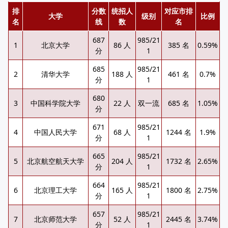
排
分数
统招人
对应市排
大学
级别
比例
名
线
数
名
687
985/21
1
北京大学
86 人
385 名
0.59%
分
1
685
985/21
2
清华大学
188 人
461 名
0.7%
分
1
680
3
中国科学院大学
22 人
双一流
685 名
1.05%
分
671
985/21
4
中国人民大学
68 人
1244 名
1.9%
分
1
665
985/21
5
北京航空航天大学
204 人
1732 名
2.65%
分
1
664
985/21
6
北京理工大学
165 人
1800 名
2.75%
分
1
657
985/21
7
北京师范大学
52 人
2445 名
3.74%
分
1