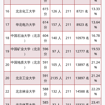
分
%
615
13.33
16
北京化工大学
126 人
211
8721 名
分
%
614
13.64
17
华北电力大学
157 人
211
8923 名
分
%
中国石油大学（北京
604
16.78
18
140 人
211
10979 名
）
分
%
中国矿业大学（北京
596
19.53
19
97 人
211
12777 名
）
分
%
中国地质大学（北京
591
21.24
20
105 人
211
13897 名
）
分
%
591
21.24
20
北京工业大学
2135 人
211
13897 名
分
%
588
22.29
22
北京林业大学
132 人
211
14588 名
分
%
585
23.41
23
北京体育大学
32 人
211
15321 名