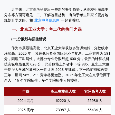
近年来，北京高考呈现出一些新的升学趋势，从高校生源高中
分布等方面可窥见一二。了解这些趋势，有助于考生和家长更好地
规划升学之路。和
北京中考信息网
一起看看吧。
一、北京工业大学：考二代的热门之选
(一)分数线与招生情况
作为市属最强高校，北京工业大学获较多资源倾斜，分数线水
涨船高。2025 年，其最低分专业国际经济与贸易、工商管理为 591
分，因理工科属性，大部分专业分数线超 600 分，最强的计算机科
技实验班最低需 628 分，此分数能上外省中下等 985。且北工大位
于良乡大学城的新校区一期计划 2028 年建成，下一轮扩招或再等
三年，期间 985、211 竞争将更激烈。2025 年北工大在京录取两千
余人，16 个学院招生，多个学院招生人数较多。
年份
高三在校生人数
实际高考人数
2024 高考
62220 人
55936 人
2025 高考
73987 人
65434 人