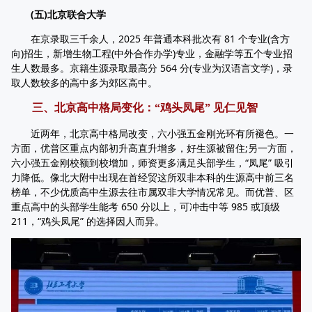
(五)北京联合大学
在京录取三千余人，2025 年普通本科批次有 81 个专业(含方
向)招生，新增生物工程(中外合作办学)专业，金融学等五个专业招
生人数最多。京籍生源录取最高分 564 分(专业为汉语言文学)，录
取人数较多的高中多为郊区高中。
三、北京高中格局变化：“鸡头凤尾” 见仁见智
近两年，北京高中格局改变，六小强五金刚光环有所褪色。一
方面，优普区重点内部初升高直升增多，好生源被留住;另一方面，
六小强五金刚校额到校增加，师资更多满足头部学生，“凤尾” 吸引
力降低。像北大附中出现在首经贸这所双非本科的生源高中前三名
榜单，不少优质高中生源去往市属双非大学情况常见。而优普、区
重点高中的头部学生能考 650 分以上，可冲击中等 985 或顶级
211，“鸡头凤尾” 的选择因人而异。