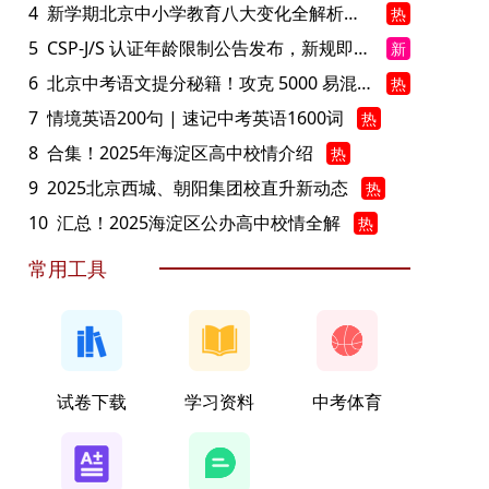
4
新学期北京中小学教育八大变化全解析：学位、政策、教学等方面迎新变革
热
5
CSP-J/S 认证年龄限制公告发布，新规即日起实施！
新
6
北京中考语文提分秘籍！攻克 5000 易混易错字
热
7
情境英语200句 | 速记中考英语1600词
热
8
合集！2025年海淀区高中校情介绍
热
9
2025北京西城、朝阳集团校直升新动态
热
10
汇总！2025海淀区公办高中校情全解
热
常用工具
试卷下载
学习资料
中考体育