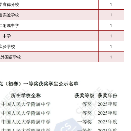
学睿德分校
1
语实验学校
1
二附属中学
1
一中学
1
实验学校
1
诚外国语学校
1