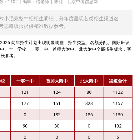
 点击次数：1102 | 编辑：信老师 | 来源：北京中考信息网
届海淀六小强完整中招招生明细，分年度呈现各类招生渠道名
考志愿填报提供精准数据参考。
2026 两年招生计划出现明显调整，招生类型、名额分配、国际班设
中、十一学校、一零一中、首师大附中、北大附中全部招生板块，客
家长参考。
学校
一零一中
首师大附中
北大附中
渠道合计
121
124
86
1122
177
151
323
1157
0
185
186
1130
60
30
0
102
0
0
0
5