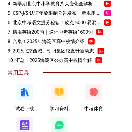
4
新学期北京中小学教育八大变化全解析：学位、政策、教学等方面迎新变革
热
5
CSP-J/S 认证年龄限制公告发布，新规即日起实施！
新
6
北京中考语文提分秘籍！攻克 5000 易混易错字
热
7
情境英语200句 | 速记中考英语1600词
热
8
合集！2025年海淀区高中校情介绍
热
9
2025北京西城、朝阳集团校直升新动态
热
10
汇总！2025海淀区公办高中校情全解
热
常用工具
试卷下载
学习资料
中考体育