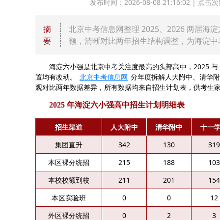
发布时间：2026-08-08 21:16:02 |
摘
北京中考信息网整理 2025、2026 两
要
额，清晰对比两年招生结构调整，为海淀中
海淀六小强是北京中考关注度最高的头部高中，2025 与 
置均有改动。
北京中考信息网
分年度拆解人大附中、清华附
观对比两年数据差异，所有数据均来自招生计划表，供考生
2025 年海淀六小强高中招生计划明细表
招生渠道
人大附中
清华附中
十一
集团直升
342
130
319
本区裸分统招
215
188
103
本校校额到校
211
201
154
本区实验班
0
0
12
外区裸分统招
0
2
3