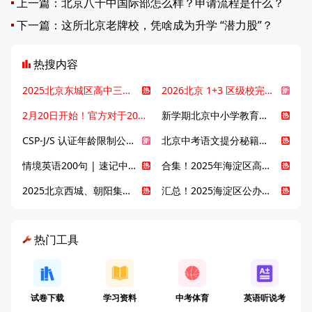
上一篇：
北京八十中国际部怎么样？申请流程是什么？
下一篇：
这所北京老牌校，凭啥成为升学 “潜力股”？
热搜内容
2025北京东城区高中三大梯队高中有哪些？录取分数线是多少？
2026北京 1+3 区级校完整名单发布，13549 个名额该如何规划报考？
2月20日开始！官方对于2025年北京市中招体检问题解答！
新学期北京中小学教育八大变化全解析：学位、政策、教学等方面迎新变革
CSP-J/S 认证年龄限制公告发布，新规即日起实施！
北京中考语文提分秘籍！攻克 5000 易混易错字
情境英语200句 | 速记中考英语1600词
合集！2025年海淀区高中校情介绍
2025北京西城、朝阳集团校直升新动态
汇总！2025海淀区公办高中校情全解
热门工具
试卷下载
学习资料
中考体育
英语听说考