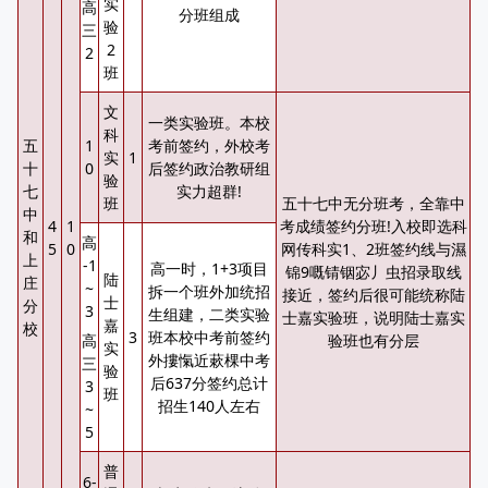
实
高
分班组成
验
三
2
2
班
文
一类实验班。本校
科
五
1
考前签约，外校考
实
1
十
0
后签约政治教研组
验
七
实力超群!
班
五十七中无分班考，全靠中
中
4
1
考成绩签约分班!入校即选科
和
高
5
0
网传科实1、2班签约线与濕
上
-1
高一时，1+3项目
锦9嘅锖铟宓丿虫招录取线
陆
庄
~
拆一个班外加统招
接近，签约后很可能统称陆
士
分
3
生组建，二类实验
士嘉实验班，说明陆士嘉实
嘉
校
3
班本校中考前签约
高
验班也有分层
实
外摟愾近蔌棵中考
三
验
后637分签约总计
3
班
招生140人左右
~
5
普
6-