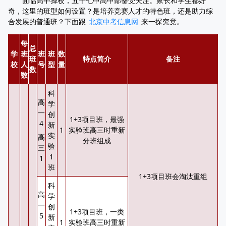
面临高中择校，五十七中高中部备受关注。家长和学生都好
奇，这里的班型如何设置？是培养竞赛人才的特色班，还是助力综
合发展的普通班？下面跟
北京中考信息网
来一探究竟。
每
总
学
班
班
班
数
班
特点简介
备注
校
人
号
型
量
数
数
科
高
学
一
创
1+3项目班，最强
4
新
1
实验班高三时重新
实
高
分班组成
验
三
1
1
班
1+3项目班会淘汰重组
科
高
学
一
创
1+3项目班，一类
5
新
1
实验班高三时重新