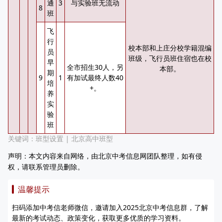
通
3
与实验班无流动
8
班
飞
行
校本部和上庄分校学籍混编
员
班级，飞行员班住宿也在校
早
全市招生30人，另
本部。
期
9
1
有加试最终人数40
培
+。
养
实
验
班
关键词：
班型设置
|
北京高中班型
声明：本文内容来自网络，由北京中考信息网团队整理，如有侵
权，请联系管理员删除。
温馨提示
扫码添加中考信老师微信，邀请加入2025北京中考信息群，了解
最新的考试动态、政策变化，获取更多优质的学习资料。