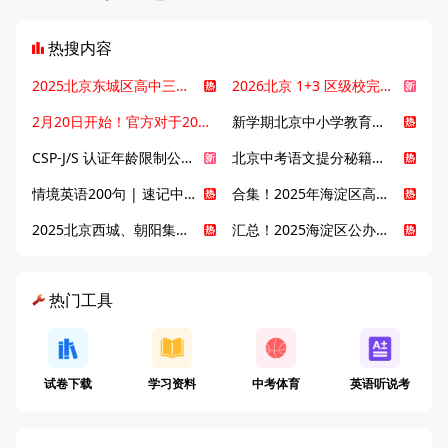
热搜内容
2025北京东城区高中三大梯队高中有哪些？录取分数线是多少？
2026北京 1+3 区级校完整名单发布，13549 个名额该如何规划报考？
2月20日开始！官方对于2025年北京市中招体检问题解答！
新学期北京中小学教育八大变化全解析：学位、政策、教学等方面迎新变革
CSP-J/S 认证年龄限制公告发布，新规即日起实施！
北京中考语文提分秘籍！攻克 5000 易混易错字
情境英语200句 | 速记中考英语1600词
合集！2025年海淀区高中校情介绍
2025北京西城、朝阳集团校直升新动态
汇总！2025海淀区公办高中校情全解
热门工具
试卷下载
学习资料
中考体育
英语听说考