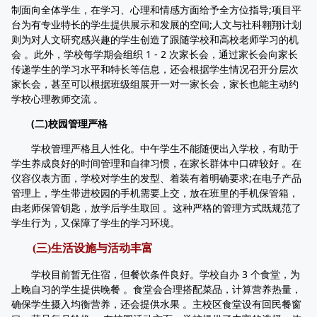
制面向全体学生，在学习、心理和情感方面给予全方位指导;项目平
台为有专业特长的学生提供展示和发展的空间;人文与社科翱翔计划
则为对人文研究感兴趣的学生创造了跟随学校和高校老师学习的机
会 。此外，学校每学期会组织 1 - 2 次家长会，通过家长会向家长
传递学生的学习水平和特长等信息，还会根据学生情况召开分层次
家长会，甚至可以根据班级组展开一对一家长会，家长也能主动约
学校心理教师交流 。
(二)校园管理严格
学校管理严格且人性化。中午学生不能随便出入学校，有助于
学生养成良好的时间管理和自律习惯，在家长群体中口碑较好 。在
仪容仪表方面，学校对学生的发型、着装有着明确要求;在电子产品
管理上，学生带进校园的手机需要上交，放在班里的手机保管箱，
由老师保管钥匙，放学后学生取回 。这种严格的管理方式既规范了
学生行为，又保障了学生的学习环境。
(三)生活设施与活动丰富
学校目前暂无住宿，但餐饮条件良好。学校自办 3 个食堂，为
上晚自习的学生提供晚餐 。食堂会合理搭配菜品，计算营养热量，
确保学生摄入均衡营养，还会提供水果 。主校区食堂设有回民餐窗