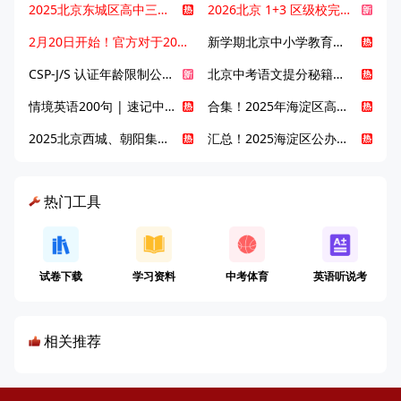
2025北京东城区高中三大梯队高中有哪些？录取分数线是多少？
2026北京 1+3 区级校完整名单发布，13549 个名额该如何规划报考？
2月20日开始！官方对于2025年北京市中招体检问题解答！
新学期北京中小学教育八大变化全解析：学位、政策、教学等方面迎新变革
CSP-J/S 认证年龄限制公告发布，新规即日起实施！
北京中考语文提分秘籍！攻克 5000 易混易错字
情境英语200句 | 速记中考英语1600词
合集！2025年海淀区高中校情介绍
2025北京西城、朝阳集团校直升新动态
汇总！2025海淀区公办高中校情全解
热门工具
试卷下载
学习资料
中考体育
英语听说考
相关推荐