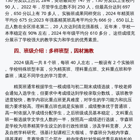
130 分及以上占比 28%，英语最高分 147 分，130 分及以上全校约
90 人 。2022 年，尽管学生总数不到 250 人，但最高分达到 697
分，650 分以上有 70 多人 。实验班成果同样突出，2024 年精英班
平均分 675 分;2023 年强基精英班高考平均分为 666 分，650 以上
总人数在全区排名第二，20 人次达到清北强基线 。近年来，学校一
本率稳定在 90% 左右，2024 年年级平均分 610 多分 。这些成绩充
分展示了学校强大的教学实力和学生的优秀素质。
四、班级介绍：多样班型，因材施教
2024 级高一共 8 个班，每班 40 人左右，一般设有 2 个实验班
。学校特殊班型丰富，分为精英班、理科重点班、文科重点班和学
森班，满足不同学生的学习需求。
精英班通常根据学生一模成绩与初二期末成绩选拔，学校老师
会通知入选学生，但要求中考成绩达到学校录取分数线 。该班教学
进度较快，教学内容比重点班更具难度，对学生的学习能力和抗压
能力要求较高。理科重点班也就是实验班，成绩整体优于普通班，
高一时依据入学成绩分配学生，之后班级成员基本稳定 。文科重点
班一般选拔学文学生人数的一半，按照高一成绩进行选拔 。学森班
是学校为培养精英学生设立的非行政性班级，涉及学科竞赛、人文
及自然学科研究、强基计划课程三大领域 。学森班分为校内学森、
强基课程、竞赛学森三个层次。校内学森针对学科优秀且有特长的