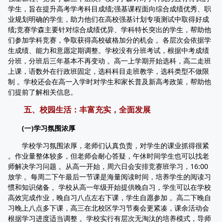
学生，旨在提升高考学考科目成绩;强基课程面向综合成绩优秀、职
业规划明确的学生，助力他们在高校强基计划专项测试中取得好成
绩;竞赛学森主要针对综合成绩优异、学科特长突出的学生，帮助他
们参加学科竞赛，争取获得高校破格加分的机会 。各层次会依据学
生成绩、能力和意愿定期调整。学校没有分班考试，根据中考成绩
分班，分班后三年基本不再变动 。高一上学期开始选科，高二走班
上课，语数外在行政班固定，选科科目走班教学，选科类型不做限
制 。学校还会在高一入学时对学生和家长普及新高考政策，帮助他
们提前了解相关信息。
五、校园生活：丰富充实，全面发展
(一)学习氛围浓厚
学校学习氛围浓厚，老师们认真负责，对学生的课业抓得很紧
。作业量整体较多，但老师会耐心答疑，午休时间学生也可以找老
师解决学习问题 。从高一开始，周六日会安排竞赛班学习，16:00
放学 。每周二下午最后一节课是海量阅读时间，培养学生的阅读习
惯和知识储备 。学校从高一年级开始提供晚自习，学生可以在学校
高效完成作业，晚自习八点左右下课，学生自愿参加 。高二下晚自
习晚上八点多下课，高三在北校区学习节奏会更紧凑，课余活动会
根据学习进度适当调整 。学校实行有层次无淘汰的培养模式，导师