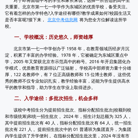
对于即将面临中考的学生和家长来说，选择一所合适的高中至
关重要。北京市第一七一中学作为东城区的优质学校，备受关注。
它有着怎样的办学特色?入学途径有哪些?教学成果如何?校园生活又
是否丰富呢?接下来，
北京中考信息网
将为您全方位解读这所学
校。
一、学校概况：历史悠久，师资雄厚
北京市第一七一中学创办于 1958 年，在教育领域历经岁月沉
淀，积累了丰富的办学经验。1978 年，它被确定为东城区重点中
学，2005 年又荣获北京市示范高中的称号。2016 年开启集团化办
学模式，优质教育资源得以广泛辐射 。学校高中部师资力量十分雄
厚，122 名教师中，有 7 位正高级教师和 15 位博士教师 。这些优
秀的教师不仅专业知识扎实，教学经验丰富，还能为学生提供高水
平的教学和指导，助力学生在学业上取得进步。
二、入学途径：多批次招生，机会多样
该校中考招生分为提前招生批次、指标分配招生批次(校额到校
和市级统筹)和统一招生批次 。2024 年，招生计划总额为 325 人，
其中提前招生批次有 40 人，指标分配招生批次有 64 人，统一招生
批次有 221 人 。提前招生批次中的 01 普通班为集团直升，为集团
内学生提供了升学便利 。在指标分配招生批次里，2024 年没有市