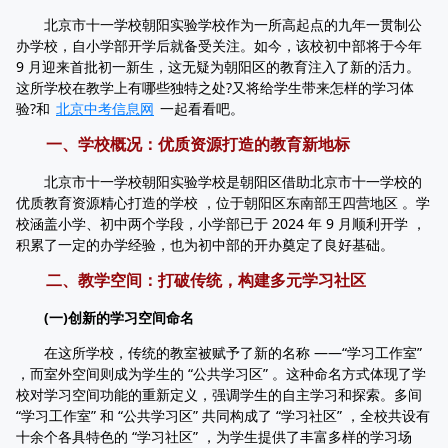
北京市十一学校朝阳实验学校作为一所高起点的九年一贯制公
办学校，自小学部开学后就备受关注。如今，该校初中部将于今年
9 月迎来首批初一新生，这无疑为朝阳区的教育注入了新的活力。
这所学校在教学上有哪些独特之处?又将给学生带来怎样的学习体
验?和
北京中考信息网
一起看看吧。
一、学校概况：优质资源打造的教育新地标
北京市十一学校朝阳实验学校是朝阳区借助北京市十一学校的
优质教育资源精心打造的学校 ，位于朝阳区东南部王四营地区 。学
校涵盖小学、初中两个学段，小学部已于 2024 年 9 月顺利开学 ，
积累了一定的办学经验，也为初中部的开办奠定了良好基础。
二、教学空间：打破传统，构建多元学习社区
(一)创新的学习空间命名
在这所学校，传统的教室被赋予了新的名称 ——“学习工作室”
，而室外空间则成为学生的 “公共学习区” 。这种命名方式体现了学
校对学习空间功能的重新定义，强调学生的自主学习和探索。多间
“学习工作室” 和 “公共学习区” 共同构成了 “学习社区” ，全校共设有
十余个各具特色的 “学习社区” ，为学生提供了丰富多样的学习场