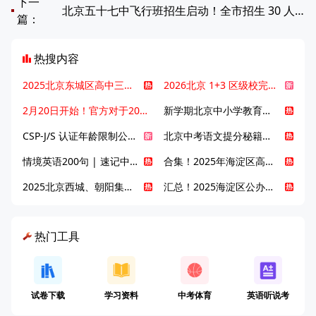
下一
北京五十七中飞行班招生启动！全市招生 30 人！
篇：
热搜内容
2025北京东城区高中三大梯队高中有哪些？录取分数线是多少？
2026北京 1+3 区级校完整名单发布，13549 个名额该如何规划报考？
2月20日开始！官方对于2025年北京市中招体检问题解答！
新学期北京中小学教育八大变化全解析：学位、政策、教学等方面迎新变革
CSP-J/S 认证年龄限制公告发布，新规即日起实施！
北京中考语文提分秘籍！攻克 5000 易混易错字
情境英语200句 | 速记中考英语1600词
合集！2025年海淀区高中校情介绍
2025北京西城、朝阳集团校直升新动态
汇总！2025海淀区公办高中校情全解
热门工具
试卷下载
学习资料
中考体育
英语听说考