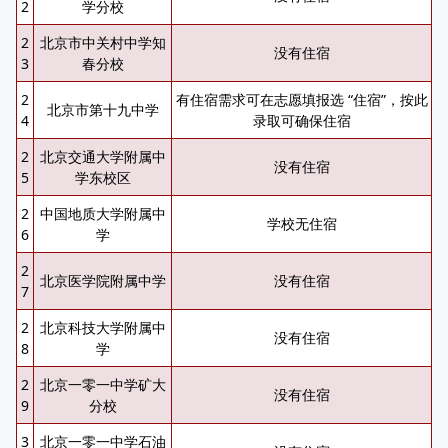
2
学分校
2
北京市中关村中学知
没有住宿
3
春分校
2
有住宿需求可在志愿填报选 “住宿”，按此
北京市第十九中学
4
录取可确保住宿
2
北京交通大学附属中
没有住宿
5
学东校区
2
中国地质大学附属中
学校无住宿
6
学
2
北京医学院附属中学
没有住宿
7
2
北京科技大学附属中
没有住宿
8
学
2
北京一零一中学矿大
没有住宿
9
分校
3
北京一零一中学石油