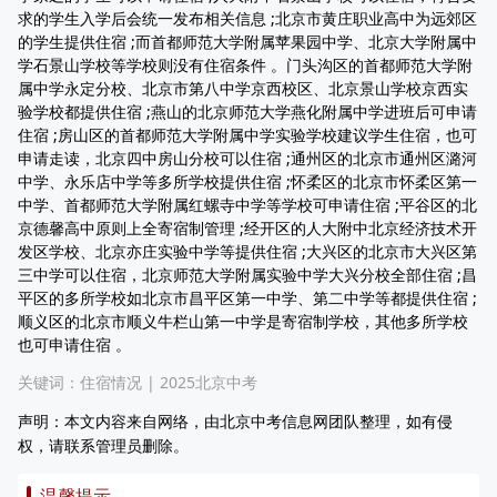
求的学生入学后会统一发布相关信息 ;北京市黄庄职业高中为远郊区
的学生提供住宿 ;而首都师范大学附属苹果园中学、北京大学附属中
学石景山学校等学校则没有住宿条件 。门头沟区的首都师范大学附
属中学永定分校、北京市第八中学京西校区、北京景山学校京西实
验学校都提供住宿 ;燕山的北京师范大学燕化附属中学进班后可申请
住宿 ;房山区的首都师范大学附属中学实验学校建议学生住宿，也可
申请走读，北京四中房山分校可以住宿 ;通州区的北京市通州区潞河
中学、永乐店中学等多所学校提供住宿 ;怀柔区的北京市怀柔区第一
中学、首都师范大学附属红螺寺中学等学校可申请住宿 ;平谷区的北
京德馨高中原则上全寄宿制管理 ;经开区的人大附中北京经济技术开
发区学校、北京亦庄实验中学等提供住宿 ;大兴区的北京市大兴区第
三中学可以住宿，北京师范大学附属实验中学大兴分校全部住宿 ;昌
平区的多所学校如北京市昌平区第一中学、第二中学等都提供住宿 ;
顺义区的北京市顺义牛栏山第一中学是寄宿制学校，其他多所学校
也可申请住宿 。
关键词：
住宿情况
|
2025北京中考
声明：本文内容来自网络，由北京中考信息网团队整理，如有侵
权，请联系管理员删除。
温馨提示