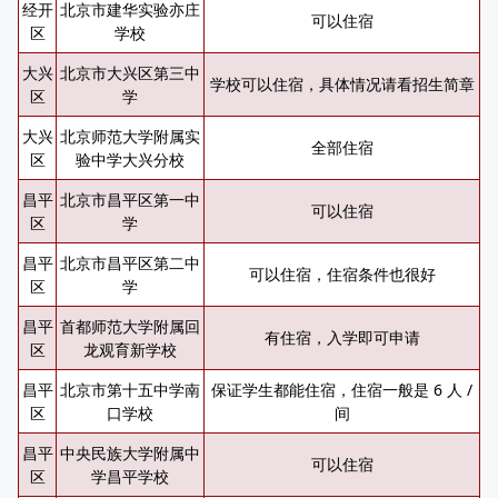
经开
北京市建华实验亦庄
可以住宿
区
学校
大兴
北京市大兴区第三中
学校可以住宿，具体情况请看招生简章
区
学
大兴
北京师范大学附属实
全部住宿
区
验中学大兴分校
昌平
北京市昌平区第一中
可以住宿
区
学
昌平
北京市昌平区第二中
可以住宿，住宿条件也很好
区
学
昌平
首都师范大学附属回
有住宿，入学即可申请
区
龙观育新学校
昌平
北京市第十五中学南
保证学生都能住宿，住宿一般是 6 人 /
区
口学校
间
昌平
中央民族大学附属中
可以住宿
区
学昌平学校