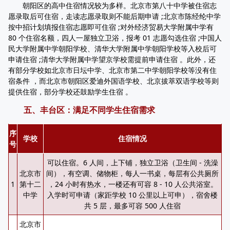
朝阳区的高中住宿情况较为多样。北京市第八十中学被住宿志
愿录取后可住宿，走读志愿录取则不能后期申请 ;北京市陈经纶中学
按中招计划填报住宿志愿即可住宿 ;对外经济贸易大学附属中学有
80 个住宿名额，四人一屋独立卫浴，报考 01 志愿勾选住宿 ;中国人
民大学附属中学朝阳学校、清华大学附属中学朝阳学校等入校后可
申请住宿 ;清华大学附属中学望京学校需提前申请住宿 。此外，还
有部分学校如北京市日坛中学、北京市第二中学朝阳学校等没有住
宿条件 ，而北京市朝阳区爱迪外国语学校、北京拔萃双语学校等则
提供住宿，部分学校还鼓励学生住宿 。
五、丰台区：满足不同学生住宿需求
序
学校
住宿情况
号
可以住宿。6 人间，上下铺，独立卫浴（卫生间 - 洗澡
北京市
间），有空调、储物柜，每人一书桌，每层有公共厕所
1
第十二
，24 小时有热水，一楼还有可容 8 - 10 人公共浴室。
中学
入学时可申请（家距学校 10 公里以上可申），宿舍楼
共 5 层，最多可容 500 人住宿
北京市