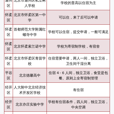
通州
北京市通州区私立树
学校的普高以住宿为主
区
人学校
怀柔
北京市怀柔区第一中
可以住，来了后可以申请
区
学
怀柔
首都师范大学附属红
学校可以住宿，提交申请，一般可满足
区
螺寺中学
怀柔
北京怀柔索兰诺中学
学校为寄宿制学校，有宿舍
区
怀柔
北京市怀柔区青苗学
住宿需要申请，两人一间，独立卫浴，
区
校
卫生间干湿分离
平谷
住宿 4 - 6 人间，独立卫浴，食堂是包
北京德馨高中
区
餐。原则上全寄宿制管理
经开
人大附中北京经济技
有住宿
区
术开发区学校
经开
学校有住宿条件，四人间，独立卫浴，
北京亦庄实验中学
区
中央空调