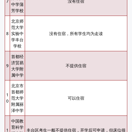
7
没有住宿
中学蒲
芳学校
北京师
范大学
8
实验中
没有住宿，所有学生均为走读
学丰台
学校
首都经
济贸易
9
不提供住宿
大学附
属中学
北京市
首都师
1
范大学
可以住宿
0
附属丽
泽中学
中国教
育科学
1
丰台区考生一般不提供住宿，开学后可申请，但床位很