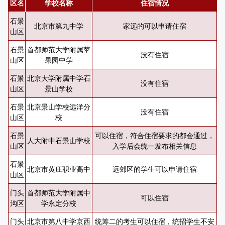
区名
学校名称
住宿情况
石景
北京市第九中学
家远的可以申请住宿
山区
石景
首都师范大学附属苹
没有住宿
山区
果园中学
石景
北京大学附属中学石
没有住宿
山区
景山学校
石景
北京景山学校远洋分
没有住宿
山区
校
石景
可以住宿，符合住宿要求的都会通过，
人大附中石景山学校
山区
入学后会统一发布相关信息
石景
北京市黄庄职业高中
远郊区的学生可以申请住宿
山区
门头
首都师范大学附属中
可以住宿
沟区
学永定分校
门头
北京市第八中学京西
统筹二的考生可以住宿，统招学生不安