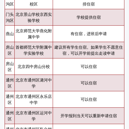
沟区
校区
排住宿
门头
北京景山学校京西实
学校提供住宿
沟区
验学校
北京师范大学燕化附
燕山
有住宿，进班后申请
属中学
房山
首都师范大学附属中
建议所有学生住宿。如果学生不愿意住
区
学实验学校
宿，可以开学前提出走读申请
房山
北京四中房山分校
可以住宿
区
通州
北京市通州区潞河中
可以住宿
区
学
通州
北京市通州区永乐店
可以住宿
区
中学
通州
北京市通州区运河中
开学报到当天可以重新申请住宿
区
学