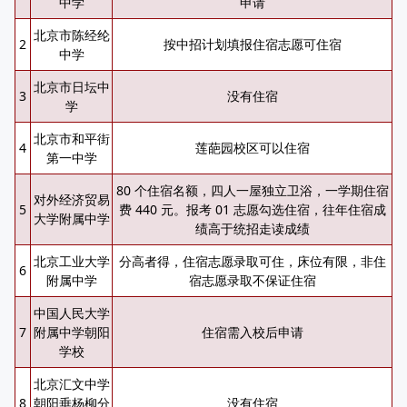
中学
申请
北京市陈经纶
2
按中招计划填报住宿志愿可住宿
中学
北京市日坛中
3
没有住宿
学
北京市和平街
4
莲葩园校区可以住宿
第一中学
80 个住宿名额，四人一屋独立卫浴，一学期住宿
对外经济贸易
5
费 440 元。报考 01 志愿勾选住宿，往年住宿成
大学附属中学
绩高于统招走读成绩
北京工业大学
分高者得，住宿志愿录取可住，床位有限，非住
6
附属中学
宿志愿录取不保证住宿
中国人民大学
7
附属中学朝阳
住宿需入校后申请
学校
北京汇文中学
8
朝阳垂杨柳分
没有住宿