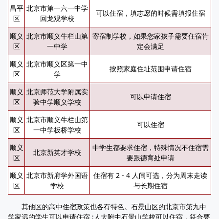
昌平
北京市第一六一中学
可以住宿，填志愿的时候需填报住宿
区
回龙观学校
顺义
北京市顺义牛栏山第
寄宿制学校，如果您家孩子需要住宿肯
区
一中学
定会满足
顺义
北京市顺义区第一中
按照家庭住址范围申请住宿
区
学
顺义
北京师范大学附属实
可以申请住宿
区
验中学顺义学校
顺义
北京市顺义牛栏山第
可以住宿
区
一中学板桥学校
顺义
中学生都要求住宿，特殊情况不住宿需
北京新英才学校
区
要跟德育处申请
顺义
北京市新府学外国语
住宿有 2 - 4 人间可选，分为周末走读
区
学校
与长期住宿
其他区的高中住宿政策也各有特色。石景山区的北京市第九中
学家远的学生可以申请住宿 ;人大附中石景山学校可以住宿，符合要