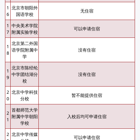
1
北京市朝阳外
无住宿
6
国语学校
1
中央美术学院
可以申请住宿
7
附属实验学校
北京第二外国
1
语学院附属中
没有住宿
8
学
北京市陈经纶
1
中学团结湖分
没有住宿
9
校
2
北京中学科技
暂不能提供住宿
0
分校
首都师范大学
2
附属中学朝阳
入校后均可申请住宿
1
学校
2
北京中学传媒
可以申请住宿