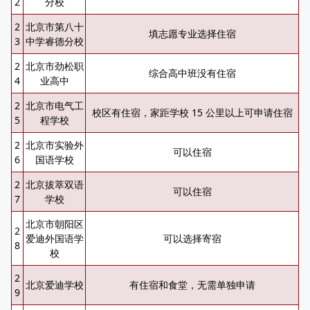
2
分校
2
北京市第八十
填志愿专业选择住宿
3
中学睿德分校
2
北京市劲松职
综合高中班没有住宿
4
业高中
2
北京市电气工
校区有住宿，家距学校 15 公里以上可申请住宿
5
程学校
2
北京市实验外
可以住宿
6
国语学校
2
北京拔萃双语
可以住宿
7
学校
北京市朝阳区
2
爱迪外国语学
可以选择寄宿
8
校
2
北京爱迪学校
有住宿和食堂，无需单独申请
9