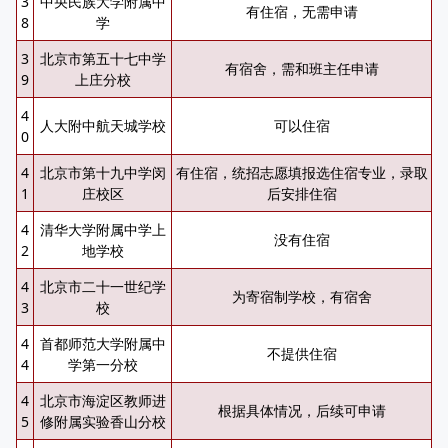
3
中央民族大学附属中
有住宿，无需申请
8
学
3
北京市第五十七中学
有宿舍，需和班主任申请
9
上庄分校
4
人大附中航天城学校
可以住宿
0
4
北京市第十九中学闵
有住宿，统招志愿填报选住宿专业，录取
1
庄校区
后安排住宿
4
清华大学附属中学上
没有住宿
2
地学校
4
北京市二十一世纪学
为寄宿制学校，有宿舍
3
校
4
首都师范大学附属中
不提供住宿
4
学第一分校
4
北京市海淀区教师进
根据具体情况，后续可申请
5
修附属实验香山分校