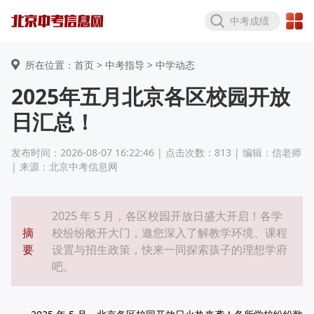
中考成绩
所在位置：首页 >
中考指导
> 中学动态
2025年五月北京各区校园开放
日汇总！
发布时间：2026-08-07 16:22:46 | 点击次数：813 | 编辑：信老师
| 来源：北京中考信息网
2025 年 5 月，各区校园开放日盛大开启！各学
摘
校纷纷敞开大门，邀您深入了解教学环境、课程
要
设置与招生政策，快来一同探索孩子的理想学府
吧。