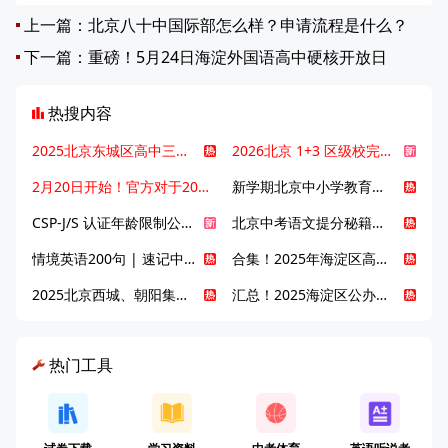
上一篇：
北京八十中国际部怎么样？申请流程是什么？
下一篇：
重磅！5月24日海淀外国语高中硬核开放日
热搜内容
2025北京东城区高中三大梯队高中有哪些？录取分数线是多少？
2026北京 1+3 区级校完整名单发布，13549 个名额该如何规划报考？
2月20日开始！官方对于2025年北京市中招体检问题解答！
新学期北京中小学教育八大变化全解析：学位、政策、教学等方面迎新变革
CSP-J/S 认证年龄限制公告发布，新规即日起实施！
北京中考语文提分秘籍！攻克 5000 易混易错字
情境英语200句 | 速记中考英语1600词
合集！2025年海淀区高中校情介绍
2025北京西城、朝阳集团校直升新动态
汇总！2025海淀区公办高中校情全解
热门工具