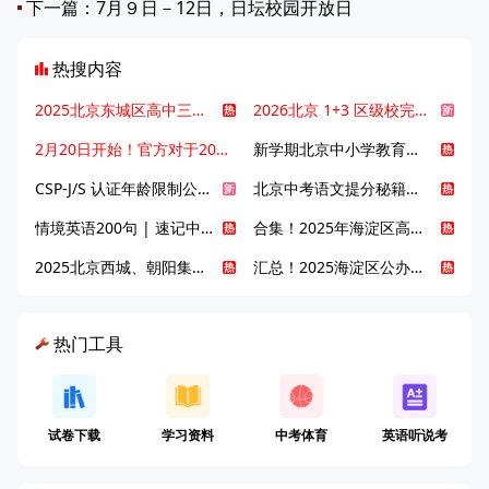
下一篇：
7月９日－12日，日坛校园开放日
热搜内容
2025北京东城区高中三大梯队高中有哪些？录取分数线是多少？
2026北京 1+3 区级校完整名单发布，13549 个名额该如何规划报考？
2月20日开始！官方对于2025年北京市中招体检问题解答！
新学期北京中小学教育八大变化全解析：学位、政策、教学等方面迎新变革
CSP-J/S 认证年龄限制公告发布，新规即日起实施！
北京中考语文提分秘籍！攻克 5000 易混易错字
情境英语200句 | 速记中考英语1600词
合集！2025年海淀区高中校情介绍
2025北京西城、朝阳集团校直升新动态
汇总！2025海淀区公办高中校情全解
热门工具
试卷下载
学习资料
中考体育
英语听说考