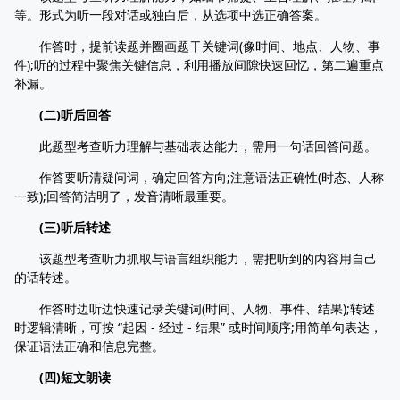
等。形式为听一段对话或独白后，从选项中选正确答案。
作答时，提前读题并圈画题干关键词(像时间、地点、人物、事
件);听的过程中聚焦关键信息，利用播放间隙快速回忆，第二遍重点
补漏。
(二)听后回答
此题型考查听力理解与基础表达能力，需用一句话回答问题。
作答要听清疑问词，确定回答方向;注意语法正确性(时态、人称
一致);回答简洁明了，发音清晰最重要。
(三)听后转述
该题型考查听力抓取与语言组织能力，需把听到的内容用自己
的话转述。
作答时边听边快速记录关键词(时间、人物、事件、结果);转述
时逻辑清晰，可按 “起因 - 经过 - 结果” 或时间顺序;用简单句表达，
保证语法正确和信息完整。
(四)短文朗读