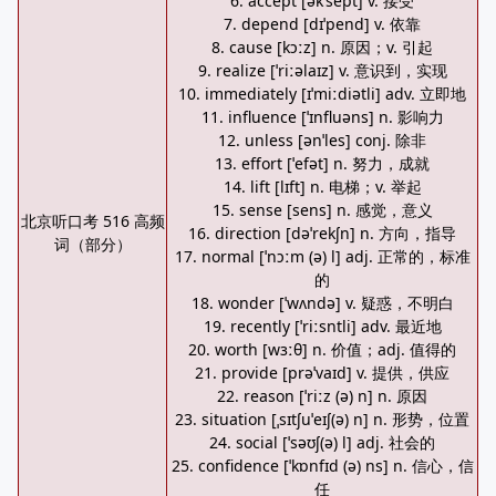
6. accept [əkˈsept] v. 接受
7. depend [dɪˈpend] v. 依靠
8. cause [kɔːz] n. 原因；v. 引起
9. realize [ˈriːəlaɪz] v. 意识到，实现
10. immediately [ɪˈmiːdiətli] adv. 立即地
11. influence [ˈɪnfluəns] n. 影响力
12. unless [ənˈles] conj. 除非
13. effort [ˈefət] n. 努力，成就
14. lift [lɪft] n. 电梯；v. 举起
15. sense [sens] n. 感觉，意义
北京听口考 516 高频
16. direction [dəˈrekʃn] n. 方向，指导
词（部分）
17. normal [ˈnɔːm (ə) l] adj. 正常的，标准
的
18. wonder [ˈwʌndə] v. 疑惑，不明白
19. recently [ˈriːsntli] adv. 最近地
20. worth [wɜːθ] n. 价值；adj. 值得的
21. provide [prəˈvaɪd] v. 提供，供应
22. reason [ˈriːz (ə) n] n. 原因
23. situation [ˌsɪtʃuˈeɪʃ(ə) n] n. 形势，位置
24. social [ˈsəʊʃ(ə) l] adj. 社会的
25. confidence [ˈkɒnfɪd (ə) ns] n. 信心，信
任