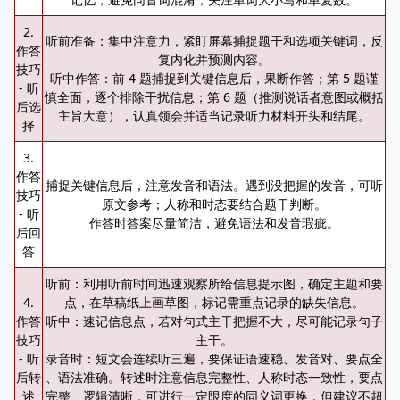
2.
听前准备：集中注意力，紧盯屏幕捕捉题干和选项关键词，反
作答
复内化并预测内容。
技巧
听中作答：前 4 题捕捉到关键信息后，果断作答；第 5 题谨
- 听
慎全面，逐个排除干扰信息；第 6 题（推测说话者意图或概括
后选
主旨大意），认真领会并适当记录听力材料开头和结尾。
择
3.
作答
捕捉关键信息后，注意发音和语法。遇到没把握的发音，可听
技巧
原文参考；人称和时态要结合题干判断。
- 听
作答时答案尽量简洁，避免语法和发音瑕疵。
后回
答
听前：利用听前时间迅速观察所给信息提示图，确定主题和要
4.
点，在草稿纸上画草图，标记需重点记录的缺失信息。
作答
听中：速记信息点，若对句式主干把握不大，尽可能记录句子
技巧
主干。
- 听
录音时：短文会连续听三遍，要保证语速稳、发音对、要点全
后转
、语法准确。转述时注意信息完整性、人称时态一致性，要点
述
完整、逻辑清晰，可进行一定限度的同义词更换，但建议不超