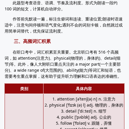
此题型考查语音、语调、节奏及流利度。形式为朗读一段约
100 词的短文，计算机自动评分。
作答前先默读一遍，标注生僻词和连读、重读位置;朗读时语速
适中，注意句间停顿和语气变化;遇到不会的词别卡顿，自然跳过或
用简单词替代，优先保证流利度。
三、高频词汇积累
在听口考中，词汇积累至关重要。北京听口考有 516 个高频
词，如 attention(注意力)、physical(物理的，身体的)、detail(细
节)等。此外，像人大附听口重点关注的 a major part(一个主要部
分)、a wide range of(大范围的)、ability(能力)等词汇和短语，也
需要考生重点掌握，这有助于提升听力理解和口语表达的准确性。
类别
具体内容
1. attention [əˈtenʃ(ə) n] n. 注意力
2. physical [ˈfɪzɪk (ə) l] adj. 物理的，身体的
3. detail [ˈdiːteɪl] n. 细节
4. public [ˈpʌblɪk] adj. 公众的
5. follow [ˈfɒləʊ] v. 跟随，弄懂