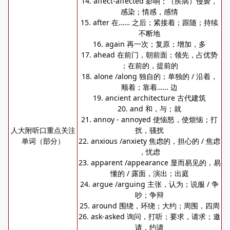
14. affect-affected 影响；（疾病）侵袭，
感染；情感，感情
15. after 在…… 之后；紧接着；跟随；持续
不断地
16. again 再一次；复原；增加，多
17. ahead 在前门，朝前面；领先，占优势
；在前的，提前的
18. alone /along 独自的；单独的 / 沿着，
顺着；靠着…… 边
19. ancient architecture 古代建筑
20. and 和，与；就
21. annoy - annoyed 使恼怒，使烦恼；打
人大附听口重点关注
扰，骚扰
单词（部分）
22. anxious /anxiety 焦虑的，担心的 / 焦虑
，忧虑
23. apparent /appearance 显而易见的，易
懂的 / 露面，演出；出庭
24. argue /arguing 主张，认为；说服 / 争
吵；争辩
25. around 围绕，环绕；大约；周围，四周
26. ask-asked 询问，打听；要求，请求；邀
请，约请