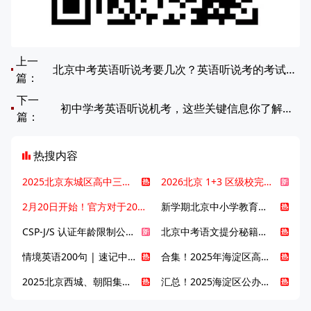
上一
北京中考英语听说考要几次？英语听说考的考试形式是什么？
篇：
下一
初中学考英语听说机考，这些关键信息你了解吗？
篇：
热搜内容
2025北京东城区高中三大梯队高中有哪些？录取分数线是多少？
2026北京 1+3 区级校完整名单发布，13549 个名额该如何规划报考？
2月20日开始！官方对于2025年北京市中招体检问题解答！
新学期北京中小学教育八大变化全解析：学位、政策、教学等方面迎新变革
CSP-J/S 认证年龄限制公告发布，新规即日起实施！
北京中考语文提分秘籍！攻克 5000 易混易错字
情境英语200句 | 速记中考英语1600词
合集！2025年海淀区高中校情介绍
2025北京西城、朝阳集团校直升新动态
汇总！2025海淀区公办高中校情全解