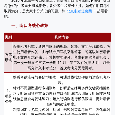
2026 年北京中考日益临近，英语听力口语考试(以下简称 “听口
考”)作为中考重要组成部分，备受考生和家长关注。如何在听口考中
取得满分，是大家十分关心的问题。和
北京中考信息网
一起看看
吧。
一、听口考核心政策
类别
具体内容
采用机考形式，通过电脑上的视频、音频、文字呈现试题，考
生使用语音作答，由考试专用耳机采集答案，答案以加密语音
考试
电子文件形式存储，计算机智能评分。考生有两次考试机会，
形式
第一次一般在初三第一学期 12 月，第二次在次年 3 月，取最
高分计入中考总分，首次考满分无需再考。
熟悉考试流程与各题型要求，可通过模拟软件提前适应机考环
境。
针对不同题型进行专项训练，如听后选择可多做关键词捕捉练
1.
习；听后回答注重听力理解与口语组织结合训练；听后转述加
考前
强信息整合与复述练习；短文朗读则进行模仿跟读，提升语音
准备
语调与朗读流畅度。
积累词汇，尤其是名词、动词、形容词等常考词汇，强化单词
记忆，避免同音词混淆，关注单词大小写和单复数。