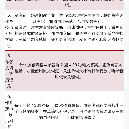
纲。
5.
录音前：迅速朗读全文，适当强调没把握的单词，格外关注词
作答
形变化（如动词过去式、名词复数等）。
技巧
录音时：注意发音清晰流畅、语速适中，把控好时间，避免前
- 短
松后紧或前紧后松。句与句之间、句子中不同义群间适当停顿
文朗
，可适当加入感情，提升语音语调、发音准确性和朗读流畅度
读
。
6.
作答
1 分钟浏览表格→录音听 2 遍→90 秒输入答案。避免同音词
技巧
混淆，尽量使用原文词汇，关注单词大小写和单复数，听录音
- 听
时记录关键词。
后记
录
6.
作答
每个问题 15 秒准备→30 秒作答录音。快速浏览短文并找出三
技巧
个问题的答案，在草稿纸做好记录，用准确的语音语调及完整
- 读
的句子回答，且不能有语法错误。
后回
答