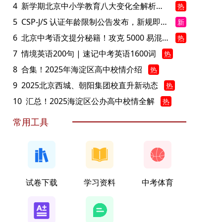
4
新学期北京中小学教育八大变化全解析：学位、政策、教学等方面迎新变革
热
5
CSP-J/S 认证年龄限制公告发布，新规即日起实施！
新
6
北京中考语文提分秘籍！攻克 5000 易混易错字
热
7
情境英语200句 | 速记中考英语1600词
热
8
合集！2025年海淀区高中校情介绍
热
9
2025北京西城、朝阳集团校直升新动态
热
10
汇总！2025海淀区公办高中校情全解
热
常用工具
试卷下载
学习资料
中考体育