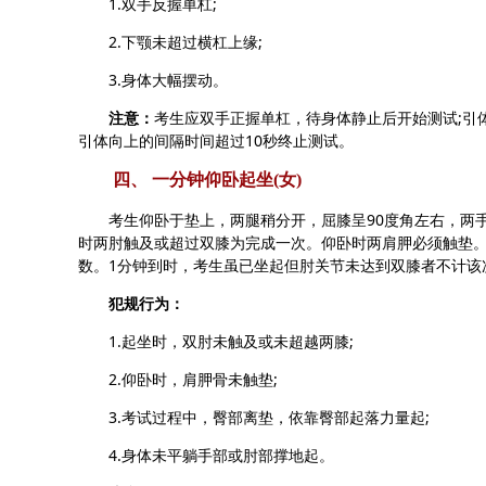
1.双手反握单杠;
2.下颚未超过横杠上缘;
3.身体大幅摆动。
注意：
考生应双手正握单杠，待身体静止后开始测试;引
引体向上的间隔时间超过10秒终止测试。
四、 一分钟仰卧起坐(女)
考生仰卧于垫上，两腿稍分开，屈膝呈90度角左右，两手
时两肘触及或超过双膝为完成一次。仰卧时两肩胛必须触垫。
数。1分钟到时，考生虽已坐起但肘关节未达到双膝者不计该
犯规行为：
1.起坐时，双肘未触及或未超越两膝;
2.仰卧时，肩胛骨未触垫;
3.考试过程中，臀部离垫，依靠臀部起落力量起;
4.身体未平躺手部或肘部撑地起。