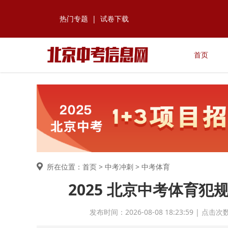
热门专题
|
试卷下载
首页
所在位置：首页 >
中考冲刺
> 中考体育
2025 北京中考体育
发布时间：2026-08-08 18:23:59 | 