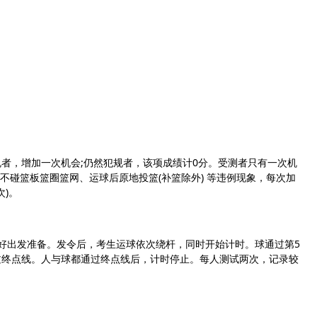
者，增加一次机会;仍然犯规者，该项成绩计0分。受测者只有一次机
不碰篮板篮圈篮网、运球后原地投篮(补篮除外) 等违例现象，每次加
次)。
好出发准备。发令后，考生运球依次绕杆，同时开始计时。球通过第5
过终点线。人与球都通过终点线后，计时停止。每人测试两次，记录较