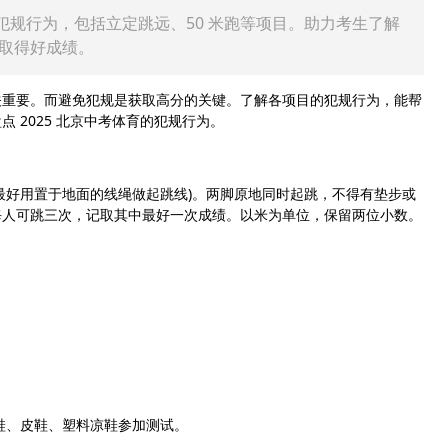
的犯规行为，包括立定跳远、50 米跑等项目。助力考生了解
取得好成绩。
重要。而避免犯规是获取高分的关键。了解各项目的犯规行为，能帮
 2025 北京中考体育的犯规行为。
好用置于地面的线绳做起跳线)。两脚原地同时起跳，不得有垫步或
每人可跳三次，记取其中最好一次成绩。以米为单位，保留两位小数。
鞋、皮鞋、塑料凉鞋参加测试。