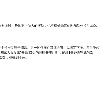
体向上时，身体不得做大的摆动，也不得借助其他附加动作拉引;两次
手指交叉贴于脑后。另一同伴压住其踝关节，以固定下肢。考生坐起
测试人员发出“开始”口令的同时开表计时，记录1分钟内完成的次
次数，精确到个位。