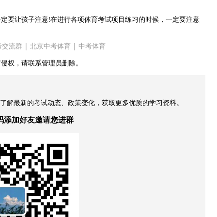
。
要让孩子注意!在进行各项体育考试项目练习的时候，一定要注意
考交流群
|
北京中考体育
|
中考体育
有侵权，请联系管理员删除。
，了解最新的考试动态、政策变化，获取更多优质的学习资料。
码添加好友邀请您进群