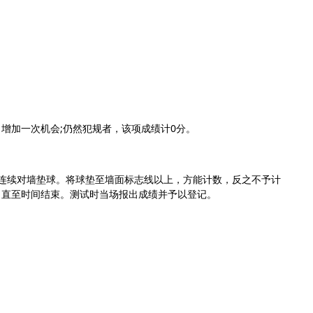
增加一次机会;仍然犯规者，该项成绩计0分。
连续对墙垫球。将球垫至墙面标志线以上，方能计数，反之不予计
，直至时间结束。测试时当场报出成绩并予以登记。