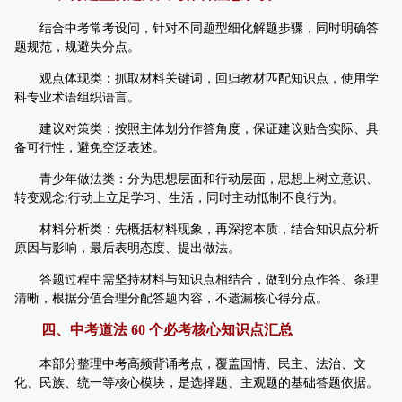
结合中考常考设问，针对不同题型细化解题步骤，同时明确答
题规范，规避失分点。
观点体现类：抓取材料关键词，回归教材匹配知识点，使用学
科专业术语组织语言。
建议对策类：按照主体划分作答角度，保证建议贴合实际、具
备可行性，避免空泛表述。
青少年做法类：分为思想层面和行动层面，思想上树立意识、
转变观念;行动上立足学习、生活，同时主动抵制不良行为。
材料分析类：先概括材料现象，再深挖本质，结合知识点分析
原因与影响，最后表明态度、提出做法。
答题过程中需坚持材料与知识点相结合，做到分点作答、条理
清晰，根据分值合理分配答题内容，不遗漏核心得分点。
四、中考道法 60 个必考核心知识点汇总
本部分整理中考高频背诵考点，覆盖国情、民主、法治、文
化、民族、统一等核心模块，是选择题、主观题的基础答题依据。