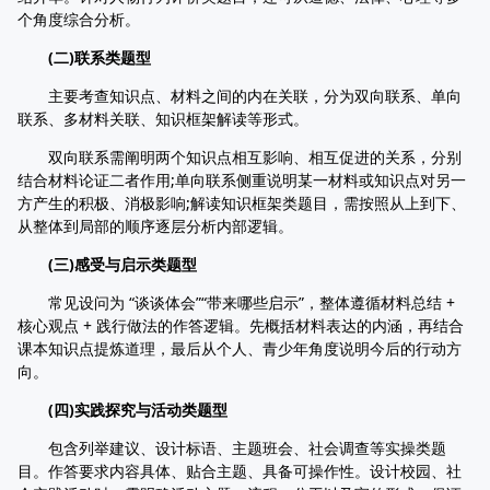
个角度综合分析。
(二)联系类题型
主要考查知识点、材料之间的内在关联，分为双向联系、单向
联系、多材料关联、知识框架解读等形式。
双向联系需阐明两个知识点相互影响、相互促进的关系，分别
结合材料论证二者作用;单向联系侧重说明某一材料或知识点对另一
方产生的积极、消极影响;解读知识框架类题目，需按照从上到下、
从整体到局部的顺序逐层分析内部逻辑。
(三)感受与启示类题型
常见设问为 “谈谈体会”“带来哪些启示”，整体遵循材料总结 +
核心观点 + 践行做法的作答逻辑。先概括材料表达的内涵，再结合
课本知识点提炼道理，最后从个人、青少年角度说明今后的行动方
向。
(四)实践探究与活动类题型
包含列举建议、设计标语、主题班会、社会调查等实操类题
目。作答要求内容具体、贴合主题、具备可操作性。设计校园、社