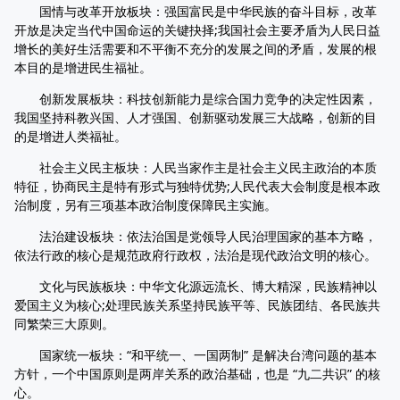
国情与改革开放板块：强国富民是中华民族的奋斗目标，改革
开放是决定当代中国命运的关键抉择;我国社会主要矛盾为人民日益
增长的美好生活需要和不平衡不充分的发展之间的矛盾，发展的根
本目的是增进民生福祉。
创新发展板块：科技创新能力是综合国力竞争的决定性因素，
我国坚持科教兴国、人才强国、创新驱动发展三大战略，创新的目
的是增进人类福祉。
社会主义民主板块：人民当家作主是社会主义民主政治的本质
特征，协商民主是特有形式与独特优势;人民代表大会制度是根本政
治制度，另有三项基本政治制度保障民主实施。
法治建设板块：依法治国是党领导人民治理国家的基本方略，
依法行政的核心是规范政府行政权，法治是现代政治文明的核心。
文化与民族板块：中华文化源远流长、博大精深，民族精神以
爱国主义为核心;处理民族关系坚持民族平等、民族团结、各民族共
同繁荣三大原则。
国家统一板块：“和平统一、一国两制” 是解决台湾问题的基本
方针，一个中国原则是两岸关系的政治基础，也是 “九二共识” 的核
心。