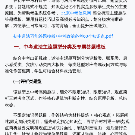
在初中中考科目中，道德与法治主观题分值占比高、题型灵活
多变，答题格式不规范、知识点记忆不扎实是多数学生失分的主要
原因。为帮助考生系统备考，
北京中考信息网
整合梳理主流题型
答题模板、通用解题技巧以及高频必考知识点，划分模块清晰讲
解，方便学生日常练习、考前背诵，全面提升应试能力。
初中道法万能答题模板+中考政治必考60个知识点.pdf
一、中考道法主流题型分类及专属答题模板
结合中考出题规律，道法主观题可划分为评析类、联系类、启
示感受类、实践活动类四大板块，每类题型对应专属设问方式与标
准化作答框架，学生可结合材料灵活套用。
(一)评析类题型
该题型是中考高频题型，细分不限定知识、限定知识、观点简
析三种考查形式。作答核心逻辑为判断定性、结合原理分析、总结
表态。
不限定知识类题目，作答结构为材料提炼 + 核心观点 + 拓展阐
述;限定知识类题目，需先锁定指定知识点，再结合材料逐一解读;观
点简析题要先明确观点正误或片面性，阐述对应理由，最后进行总
结升华。针对人物行为评价类题目，还可从道德、法律、心理等多