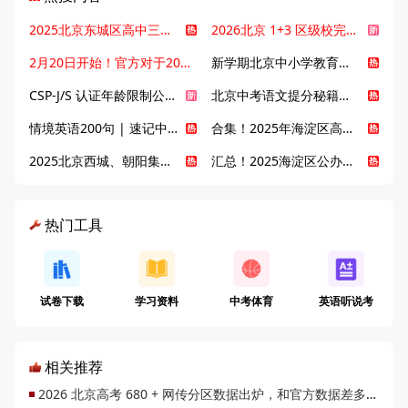
2025北京东城区高中三大梯队高中有哪些？录取分数线是多少？
2026北京 1+3 区级校完整名单发布，13549 个名额该如何规划报考？
2月20日开始！官方对于2025年北京市中招体检问题解答！
新学期北京中小学教育八大变化全解析：学位、政策、教学等方面迎新变革
CSP-J/S 认证年龄限制公告发布，新规即日起实施！
北京中考语文提分秘籍！攻克 5000 易混易错字
情境英语200句 | 速记中考英语1600词
合集！2025年海淀区高中校情介绍
2025北京西城、朝阳集团校直升新动态
汇总！2025海淀区公办高中校情全解
热门工具
试卷下载
学习资料
中考体育
英语听说考
相关推荐
2026 北京高考 680 + 网传分区数据出炉，和官方数据差多少？