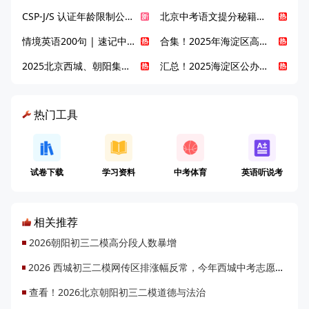
CSP-J/S 认证年龄限制公告发布，新规即日起实施！
北京中考语文提分秘籍！攻克 5000 易混易错字
情境英语200句 | 速记中考英语1600词
合集！2025年海淀区高中校情介绍
2025北京西城、朝阳集团校直升新动态
汇总！2025海淀区公办高中校情全解
热门工具
试卷下载
学习资料
中考体育
英语听说考
相关推荐
2026朝阳初三二模高分段人数暴增
2026 西城初三二模网传区排涨幅反常，今年西城中考志愿填报会迎来大变局吗？
查看！2026北京朝阳初三二模道德与法治