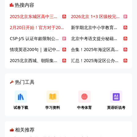
热搜内容
2025北京东城区高中三大梯队高中有哪些？录取分数线是多少？
2026北京 1+3 区级校完整名单发布，13549 个名额该如何规划报考？
2月20日开始！官方对于2025年北京市中招体检问题解答！
新学期北京中小学教育八大变化全解析：学位、政策、教学等方面迎新变革
CSP-J/S 认证年龄限制公告发布，新规即日起实施！
北京中考语文提分秘籍！攻克 5000 易混易错字
情境英语200句 | 速记中考英语1600词
合集！2025年海淀区高中校情介绍
2025北京西城、朝阳集团校直升新动态
汇总！2025海淀区公办高中校情全解
热门工具
试卷下载
学习资料
中考体育
英语听说考
相关推荐