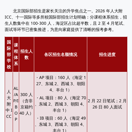
北京国际部招生是家长关注的升学焦点之一。2026 年人大附
ICC、十一国际等多所校国际部招生计划明确：分课程体系招生，招
生人数集中在 100-300 人，海淀区占比超半数，且 2 至 4 月笔试、
面试等环节已密集推进，为意向家庭提供了清晰的报考参考。
国
课
际
程
招生人
部
各区招生名额情况
招生进度
体
数
学
系
校
・AP 项目：160 人（海淀 1
27、东城 2、西城 3、朝阳
AL
4、丰台 1）
人
/A
300 人
大
・AL 项目：80 人（海淀 70
P/I
（含非
2 月 22 日笔试；2 月
附
、东城 2、西城 3、朝阳 4、
B
京籍约
26 日 80 人面试
中 I
丰台 1）
O
40 人）
CC
・IB 项目：60 人（海淀 49
P
、东城 3、西城 3、朝阳 4、
丰台 1）