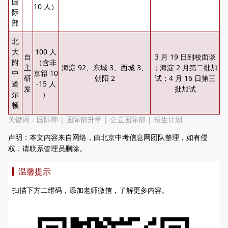
国
10 人）
际
部
北
大
100 人
自
3 月 19 日到校面谈
附
（含非
主
海淀 92、东城 3、西城 3、
；海淀 2 月第二批加
中
京籍 10
研
朝阳 2
试；4 月 16 日第三
道
-15 人
发
批加试
尔
）
顿
关键词：
国际部
|
国际部升学
|
公立国际部
|
招生计划
声明：本文内容来自网络，由北京中考信息网团队整理，如有侵
权，请联系管理员删除。
温馨提示
扫描下方二维码，添加老师微信，了解更多内容。