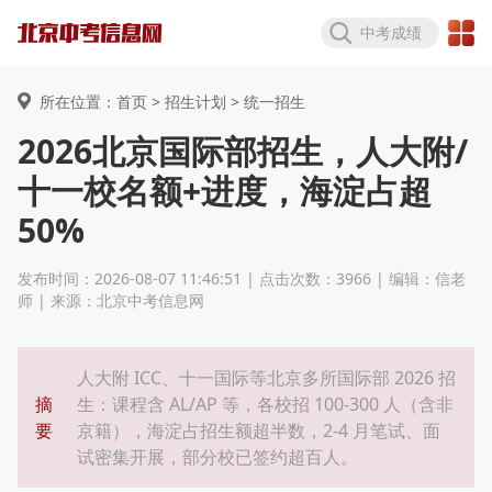
中考成绩
所在位置：首页 >
招生计划
> 统一招生
2026北京国际部招生，人大附/
十一校名额+进度，海淀占超
50%
发布时间：2026-08-07 11:46:51 | 点击次数：3966 | 编辑：信老
师 | 来源：北京中考信息网
人大附 ICC、十一国际等北京多所国际部 2026 招
摘
生：课程含 AL/AP 等，各校招 100-300 人（含非
要
京籍），海淀占招生额超半数，2-4 月笔试、面
试密集开展，部分校已签约超百人。