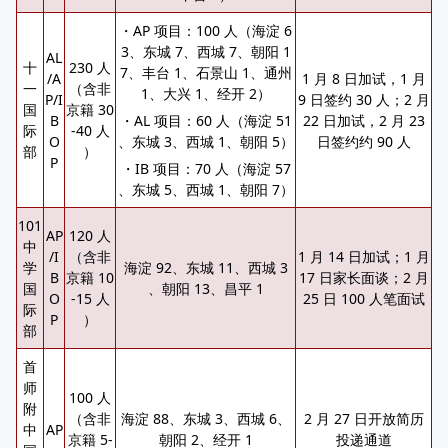
・AP 项目：100 人（海淀 6
3、东城 7、西城 7、朝阳 1
AL
十
230 人
7、丰台 1、石景山 1、通州
/A
1 月 8 日加试，1 月
一
（含非
1、大兴 1、经开 2）
P/I
9 日签约 30 人；2 月
国
京籍 30
B
・AL 项目：60 人（海淀 51
22 日加试，2 月 23
际
-40 人
O
、东城 3、西城 1、朝阳 5）
日签约约 90 人
部
）
P
・IB 项目：70 人（海淀 57
、东城 5、西城 1、朝阳 7）
101
AP
120 人
中
/I
（含非
1 月 14 日加试；1 月
学
海淀 92、东城 11、西城 3
B
京籍 10
17 日家长面谈；2 月
国
、朝阳 13、昌平 1
O
-15 人
25 日 100 人笔面试
际
P
）
部
首
师
100 人
附
（含非
海淀 88、东城 3、西城 6、
2 月 27 日开放简历
中
AP
京籍 5-
朝阳 2、经开 1
投递通道