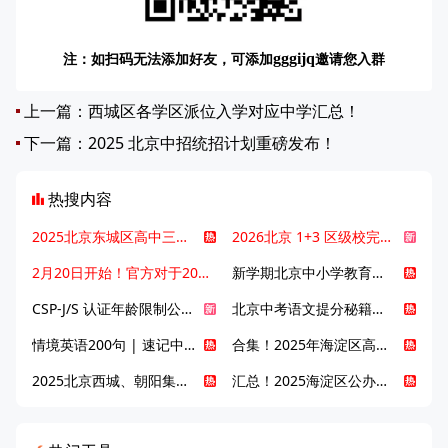
注：如扫码无法添加好友，可添加
邀请您入群
gggijq
上一篇：
西城区各学区派位入学对应中学汇总！
下一篇：
2025 北京中招统招计划重磅发布！
热搜内容
2025北京东城区高中三大梯队高中有哪些？录取分数线是多少？
2026北京 1+3 区级校完整名单发布，13549 个名额该如何规划报考？
2月20日开始！官方对于2025年北京市中招体检问题解答！
新学期北京中小学教育八大变化全解析：学位、政策、教学等方面迎新变革
CSP-J/S 认证年龄限制公告发布，新规即日起实施！
北京中考语文提分秘籍！攻克 5000 易混易错字
情境英语200句 | 速记中考英语1600词
合集！2025年海淀区高中校情介绍
2025北京西城、朝阳集团校直升新动态
汇总！2025海淀区公办高中校情全解