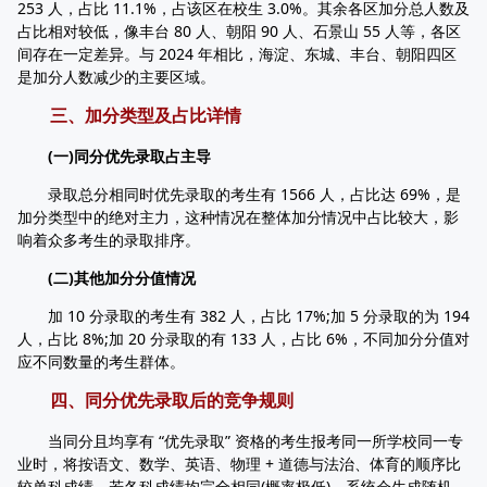
253 人，占比 11.1%，占该区在校生 3.0%。其余各区加分总人数及
占比相对较低，像丰台 80 人、朝阳 90 人、石景山 55 人等，各区
间存在一定差异。与 2024 年相比，海淀、东城、丰台、朝阳四区
是加分人数减少的主要区域。
三、加分类型及占比详情
(一)同分优先录取占主导
录取总分相同时优先录取的考生有 1566 人，占比达 69%，是
加分类型中的绝对主力，这种情况在整体加分情况中占比较大，影
响着众多考生的录取排序。
(二)其他加分分值情况
加 10 分录取的考生有 382 人，占比 17%;加 5 分录取的为 194
人，占比 8%;加 20 分录取的有 133 人，占比 6%，不同加分分值对
应不同数量的考生群体。
四、同分优先录取后的竞争规则
当同分且均享有 “优先录取” 资格的考生报考同一所学校同一专
业时，将按语文、数学、英语、物理 + 道德与法治、体育的顺序比
较单科成绩。若各科成绩均完全相同(概率极低)，系统会生成随机