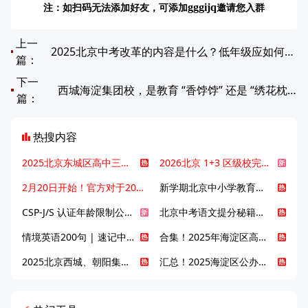
注：如扫码无法添加好友，可添加
邀请您入群
gggijq
上一
2025北京中考改革的内容是什么？低年级应如何应对中考改革？
篇：
下一
西城海淀集团校，是教育 “香饽饽” 还是 “绣花枕头”？
篇：
热搜内容
2025北京东城区高中三大梯队高中有哪些？录取分数线是多少？
2026北京 1+3 区级校完整名单发布，13549 个名额该如何规划报考？
2月20日开始！官方对于2025年北京市中招体检问题解答！
新学期北京中小学教育八大变化全解析：学位、政策、教学等方面迎新变革
CSP-J/S 认证年龄限制公告发布，新规即日起实施！
北京中考语文提分秘籍！攻克 5000 易混易错字
情境英语200句 | 速记中考英语1600词
合集！2025年海淀区高中校情介绍
2025北京西城、朝阳集团校直升新动态
汇总！2025海淀区公办高中校情全解