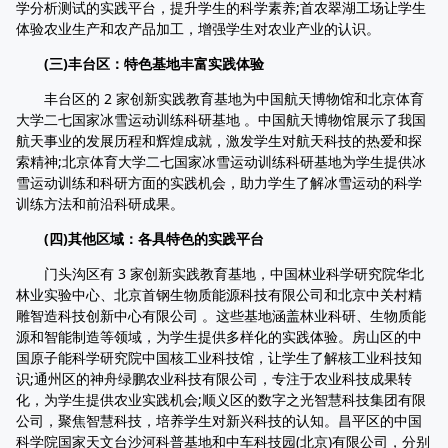
学分析测试的实践平台，提升学生的科学素养;首农翠湖工场让学生
体验农业生产和农产品加工，增强学生对农业产业的认识。
(三)丰台区：特色基地丰富实践体验
丰台区的 2 家创新实践教育基地为中国航天博物馆和北京体育
大学二七国家冰雪运动训练科研基地 。中国航天博物馆展示了我国
航天事业的发展历程和辉煌成就，激发学生对航天科技的热爱和探
索精神;北京体育大学二七国家冰雪运动训练科研基地为学生提供冰
雪运动训练和科研方面的实践机会，助力学生了解冰雪运动的科学
训练方法和前沿科研成果。
(四)其他区域：各具特色的实践平台
门头沟区有 3 家创新实践教育基地，中国林业科学研究院华北
林业实验中心、北京首钢生物质能源科技有限公司和北京中关村精
雕智造科技创新中心有限公司 。这些基地涵盖林业科研、生物质能
源和智能制造等领域，为学生提供多样化的实践体验。房山区的中
国原子能科学研究院中国核工业科技馆，让学生了解核工业科技知
识;通州区的神舟绿鹏农业科技有限公司，专注于农业科技成果转
化，为学生提供农业实践机会;顺义区的数字之光智慧科技集团有限
公司，聚焦智慧科技，培养学生对新兴科技的认知。昌平区的中国
科学院国家天文台沙河科普基地和中车科技园(北京)有限公司，分别