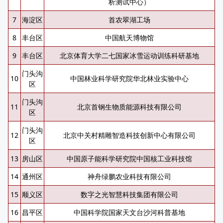
析测试中心）
7
海淀区
首农翠湖工场
8
丰台区
中国航天博物馆
9
丰台区
北京体育大学二七国家冰雪运动训练科研基地
门头沟
10
中国林业科学研究院华北林业实验中心
区
门头沟
11
北京首钢生物质能源科技有限公司
区
门头沟
12
北京中关村精雕智造科技创新中心有限公司
区
13
房山区
中国原子能科学研究院中国核工业科技馆
14
通州区
神舟绿鹏农业科技有限公司
15
顺义区
数字之光智慧科技集团有限公司
16
昌平区
中国科学院国家天文台沙河科普基地