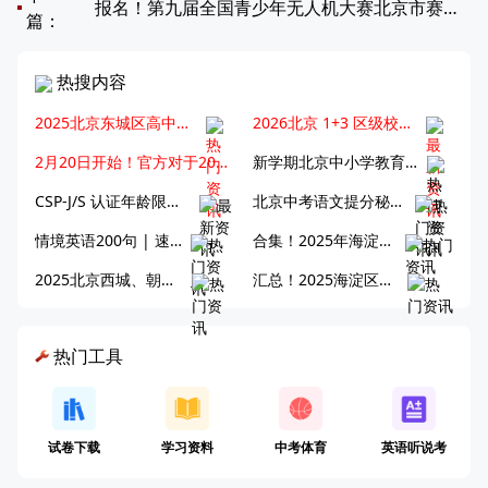
报名！第九届全国青少年无人机大赛北京市赛来袭
篇：
热搜内容
2025北京东城区高中三大梯队高中有哪些？录取分数线是多少？
2026北京 1+3 区级校完整名单发布，13549 个名额该如何规划报考？
2月20日开始！官方对于2025年北京市中招体检问题解答！
新学期北京中小学教育八大变化全解析：学位、政策、教学等方面迎新变革
CSP-J/S 认证年龄限制公告发布，新规即日起实施！
北京中考语文提分秘籍！攻克 5000 易混易错字
情境英语200句 | 速记中考英语1600词
合集！2025年海淀区高中校情介绍
2025北京西城、朝阳集团校直升新动态
汇总！2025海淀区公办高中校情全解
热门工具
试卷下载
学习资料
中考体育
英语听说考