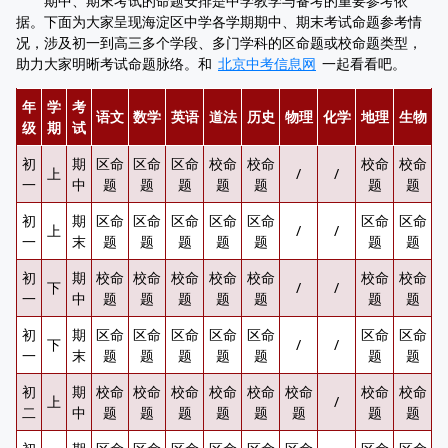
期中、期末考试的命题安排是中学教学与备考的重要参考依
据。下面为大家呈现海淀区中学各学期期中、期末考试命题参考情
况，涉及初一到高三多个学段、多门学科的区命题或校命题类型，
助力大家明晰考试命题脉络。和
北京中考信息网
一起看看吧。
年
学
考
语文
数学
英语
道法
历史
物理
化学
地理
生物
级
期
试
初
期
区命
区命
区命
校命
校命
校命
校命
上
/
/
一
中
题
题
题
题
题
题
题
初
期
区命
区命
区命
区命
区命
区命
区命
上
/
/
一
末
题
题
题
题
题
题
题
初
期
校命
校命
校命
校命
校命
校命
校命
下
/
/
一
中
题
题
题
题
题
题
题
初
期
区命
区命
区命
区命
区命
区命
区命
下
/
/
一
末
题
题
题
题
题
题
题
初
期
校命
校命
校命
校命
校命
校命
校命
校命
上
/
二
中
题
题
题
题
题
题
题
题