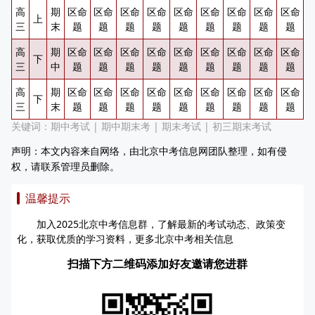
高
期
区命
区命
区命
区命
区命
区命
区命
区命
区命
上
三
末
题
题
题
题
题
题
题
题
题
高
期
区命
区命
区命
区命
区命
区命
区命
区命
区命
下
三
中
题
题
题
题
题
题
题
题
题
高
期
区命
区命
区命
区命
区命
区命
区命
区命
区命
下
三
末
题
题
题
题
题
题
题
题
题
关键词：
期中考试
|
期中期末考
|
期末考试
|
初三期末考试
声明：本文内容来自网络，由北京中考信息网团队整理，如有侵
权，请联系管理员删除。
温馨提示
加入2025北京中考信息群，了解最新的考试动态、政策变
化，获取优质的学习资料，更多北京中考相关信息
扫描下方二维码添加好友邀请您进群