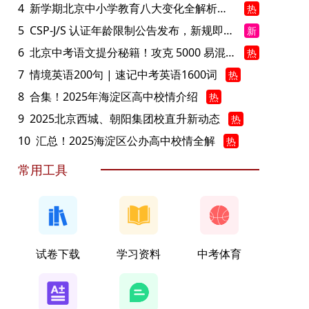
4
新学期北京中小学教育八大变化全解析：学位、政策、教学等方面迎新变革
热
5
CSP-J/S 认证年龄限制公告发布，新规即日起实施！
新
6
北京中考语文提分秘籍！攻克 5000 易混易错字
热
7
情境英语200句 | 速记中考英语1600词
热
8
合集！2025年海淀区高中校情介绍
热
9
2025北京西城、朝阳集团校直升新动态
热
10
汇总！2025海淀区公办高中校情全解
热
常用工具
试卷下载
学习资料
中考体育