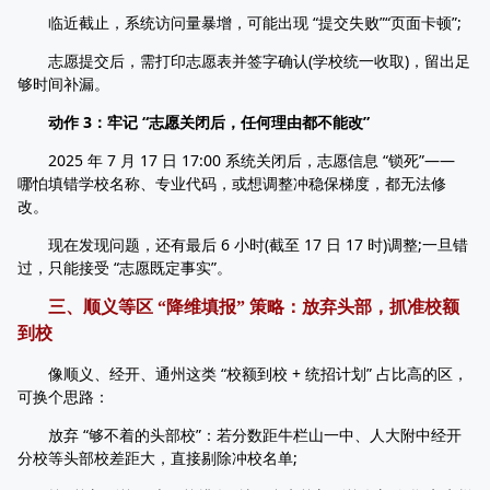
临近截止，系统访问量暴增，可能出现 “提交失败”“页面卡顿”;
志愿提交后，需打印志愿表并签字确认(学校统一收取)，留出足
够时间补漏。
动作 3：牢记 “志愿关闭后，任何理由都不能改”
2025 年 7 月 17 日 17:00 系统关闭后，志愿信息 “锁死”——
哪怕填错学校名称、专业代码，或想调整冲稳保梯度，都无法修
改。
现在发现问题，还有最后 6 小时(截至 17 日 17 时)调整;一旦错
过，只能接受 “志愿既定事实”。
三、顺义等区 “降维填报” 策略：放弃头部，抓准校额
到校
像顺义、经开、通州这类 “校额到校 + 统招计划” 占比高的区，
可换个思路：
放弃 “够不着的头部校”：若分数距牛栏山一中、人大附中经开
分校等头部校差距大，直接剔除冲校名单;