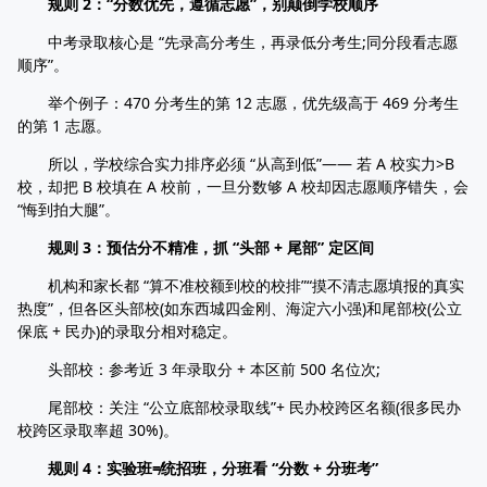
规则 2：“分数优先，遵循志愿”，别颠倒学校顺序
中考录取核心是 “先录高分考生，再录低分考生;同分段看志愿
顺序”。
举个例子：470 分考生的第 12 志愿，优先级高于 469 分考生
的第 1 志愿。
所以，学校综合实力排序必须 “从高到低”—— 若 A 校实力>B
校，却把 B 校填在 A 校前，一旦分数够 A 校却因志愿顺序错失，会
“悔到拍大腿”。
规则 3：预估分不精准，抓 “头部 + 尾部” 定区间
机构和家长都 “算不准校额到校的校排”“摸不清志愿填报的真实
热度”，但各区头部校(如东西城四金刚、海淀六小强)和尾部校(公立
保底 + 民办)的录取分相对稳定。
头部校：参考近 3 年录取分 + 本区前 500 名位次;
尾部校：关注 “公立底部校录取线”+ 民办校跨区名额(很多民办
校跨区录取率超 30%)。
规则 4：实验班≠统招班，分班看 “分数 + 分班考”