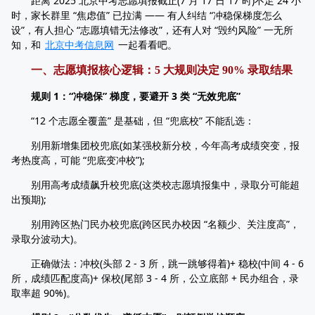
距离 2025 北京中考志愿填报截止(7 月 17 日 17 时)不足 24 小
时，家长群里 “焦虑值” 已拉满 —— 有人纠结 “冲稳保梯度怎么
设”，有人担心 “志愿填错无法修改”，还有人对 “毁约风险” 一无所
知，和
北京中考信息网
一起看看吧。
一、志愿填报核心逻辑：5 大规则决定 90% 录取结果
规则 1：“冲稳保” 梯度，要避开 3 类 “无效兜底”
“12 个志愿全覆盖” 是基础，但 “兜底校” 不能乱选：
别用新增集团校兜底(如某强校新分校，今年高考成绩突变，报
考热度高，可能 “兜底变冲校”);
别用高考成绩飙升校兜底(这类校志愿填报集中，录取分可能超
出预期);
别用跨区热门民办校兜底(跨区民办校因 “名额少、关注度高”，
录取分波动大)。
正确做法：冲校(头部 2 - 3 所，跳一跳够得着)+ 稳校(中间 4 - 6
所，成绩匹配度高)+ 保校(尾部 3 - 4 所，公立底部 + 民办组合，录
取率超 90%)。