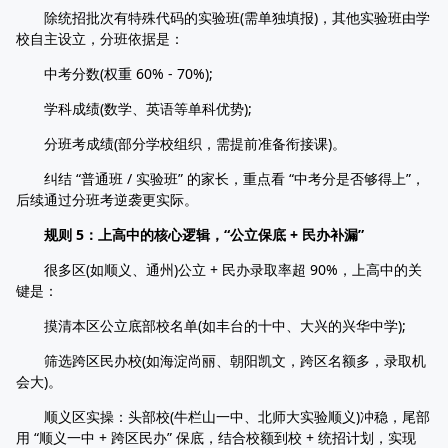
除统招批次有特殊代码的实验班(需单独填报)，其他实验班由学
校自主设立，分班依据是：
中考分数(权重 60% - 70%);
学科成绩(数学、英语等单科优势);
分班考成绩(部分学校组织，需提前准备衔接课)。
纠结 “普通班 / 实验班” 的家长，重点看 “中考分是否够得上”，
后续通过分班考逆袭更实际。
规则 5：上高中的核心逻辑，“公立保底 + 民办补漏”
很多区(如顺义、通州)公立 + 民办录取率超 90%，上高中的关
键是：
摸清本区公立底部校名单(如丰台的十中、大兴的兴华中学);
筛选跨区民办校(如海淀尚丽、朝阳凯文，跨区名额多，录取机
会大)。
顺义区实操：头部校(牛栏山一中、北师大实验顺义)冲稳，尾部
用 “顺义一中 + 跨区民办” 保底，结合校额到校 + 统招计划，实现