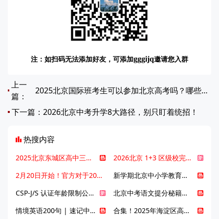
注：如扫码无法添加好友，可添加
邀请您入群
gggijq
上一
2025北京国际班考生可以参加北京高考吗？哪些学生适合国际班？
篇：
下一篇：
2026北京中考升学8大路径，别只盯着统招！
热搜内容
2025北京东城区高中三大梯队高中有哪些？录取分数线是多少？
2026北京 1+3 区级校完整名单发布，13549 个名额该如何规划报考？
2月20日开始！官方对于2025年北京市中招体检问题解答！
新学期北京中小学教育八大变化全解析：学位、政策、教学等方面迎新变革
CSP-J/S 认证年龄限制公告发布，新规即日起实施！
北京中考语文提分秘籍！攻克 5000 易混易错字
情境英语200句 | 速记中考英语1600词
合集！2025年海淀区高中校情介绍