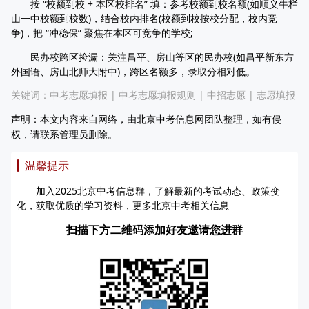
按 “校额到校 + 本区校排名” 填：参考校额到校名额(如顺义牛栏
山一中校额到校数)，结合校内排名(校额到校按校分配，校内竞
争)，把 “冲稳保” 聚焦在本区可竞争的学校;
民办校跨区捡漏：关注昌平、房山等区的民办校(如昌平新东方
外国语、房山北师大附中)，跨区名额多，录取分相对低。
关键词：
中考志愿填报
|
中考志愿填报规则
|
中招志愿
|
志愿填报
声明：本文内容来自网络，由北京中考信息网团队整理，如有侵
权，请联系管理员删除。
温馨提示
加入2025北京中考信息群，了解最新的考试动态、政策变
化，获取优质的学习资料，更多北京中考相关信息
扫描下方二维码添加好友邀请您进群