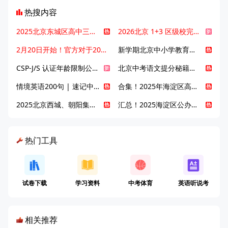
热搜内容
2025北京东城区高中三大梯队高中有哪些？录取分数线是多少？
2026北京 1+3 区级校完整名单发布，13549 个名额该如何规划报考？
2月20日开始！官方对于2025年北京市中招体检问题解答！
新学期北京中小学教育八大变化全解析：学位、政策、教学等方面迎新变革
CSP-J/S 认证年龄限制公告发布，新规即日起实施！
北京中考语文提分秘籍！攻克 5000 易混易错字
情境英语200句 | 速记中考英语1600词
合集！2025年海淀区高中校情介绍
2025北京西城、朝阳集团校直升新动态
汇总！2025海淀区公办高中校情全解
热门工具
试卷下载
学习资料
中考体育
英语听说考
相关推荐