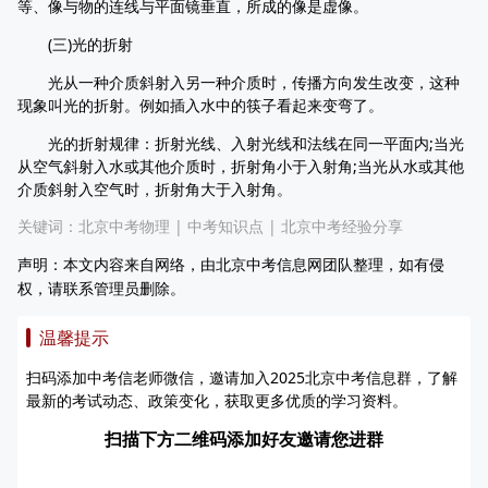
等、像与物的连线与平面镜垂直，所成的像是虚像。
(三)光的折射
光从一种介质斜射入另一种介质时，传播方向发生改变，这种
现象叫光的折射。例如插入水中的筷子看起来变弯了。
光的折射规律：折射光线、入射光线和法线在同一平面内;当光
从空气斜射入水或其他介质时，折射角小于入射角;当光从水或其他
介质斜射入空气时，折射角大于入射角。
关键词：
北京中考物理
|
中考知识点
|
北京中考经验分享
声明：本文内容来自网络，由北京中考信息网团队整理，如有侵
权，请联系管理员删除。
温馨提示
扫码添加中考信老师微信，邀请加入2025北京中考信息群，了解
最新的考试动态、政策变化，获取更多优质的学习资料。
扫描下方二维码添加好友邀请您进群