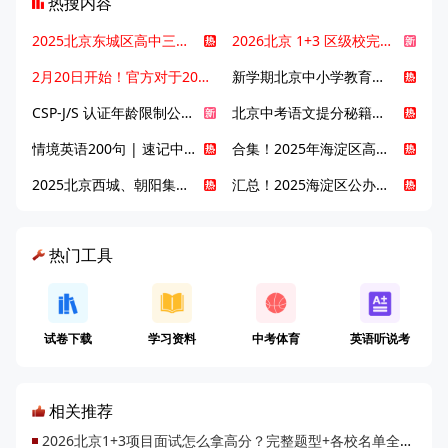
热搜内容
2025北京东城区高中三大梯队高中有哪些？录取分数线是多少？
2026北京 1+3 区级校完整名单发布，13549 个名额该如何规划报考？
2月20日开始！官方对于2025年北京市中招体检问题解答！
新学期北京中小学教育八大变化全解析：学位、政策、教学等方面迎新变革
CSP-J/S 认证年龄限制公告发布，新规即日起实施！
北京中考语文提分秘籍！攻克 5000 易混易错字
情境英语200句 | 速记中考英语1600词
合集！2025年海淀区高中校情介绍
2025北京西城、朝阳集团校直升新动态
汇总！2025海淀区公办高中校情全解
热门工具
试卷下载
学习资料
中考体育
英语听说考
相关推荐
2026北京1+3项目面试怎么拿高分？完整题型+各校名单全梳理