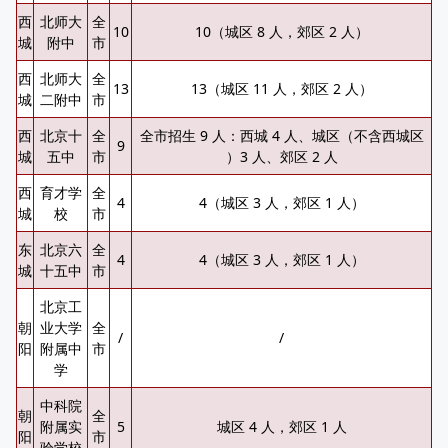
西
北师大
全
10
10（城区 8 人，郊区 2 人）
城
附中
市
西
北师大
全
13
13（城区 11 人，郊区 2 人）
城
二附中
市
西
北京十
全
全市招生 9 人：西城 4 人、城区（不含西城区
9
城
五中
市
）3 人、郊区 2 人
西
育才学
全
4
4（城区 3 人，郊区 1 人）
城
校
市
东
北京六
全
4
4（城区 3 人，郊区 1 人）
城
十五中
市
北京工
朝
业大学
全
/
/
阳
附属中
市
学
中科院
朝
全
附属实
5
城区 4 人，郊区 1 人
阳
市
验学校