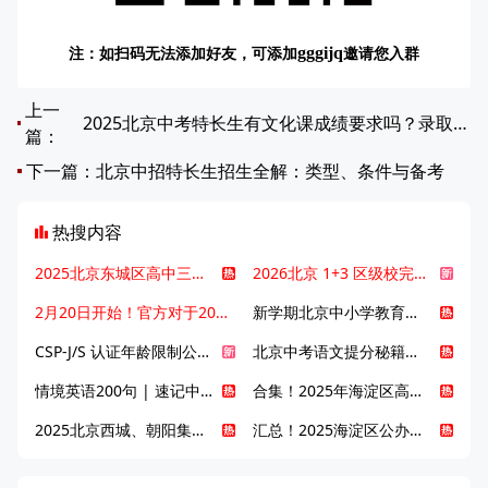
注：如扫码无法添加好友，可添加
邀请您入群
gggijq
上一
2025北京中考特长生有文化课成绩要求吗？录取比例是多少？
篇：
下一篇：
北京中招特长生招生全解：类型、条件与备考
热搜内容
2025北京东城区高中三大梯队高中有哪些？录取分数线是多少？
2026北京 1+3 区级校完整名单发布，13549 个名额该如何规划报考？
2月20日开始！官方对于2025年北京市中招体检问题解答！
新学期北京中小学教育八大变化全解析：学位、政策、教学等方面迎新变革
CSP-J/S 认证年龄限制公告发布，新规即日起实施！
北京中考语文提分秘籍！攻克 5000 易混易错字
情境英语200句 | 速记中考英语1600词
合集！2025年海淀区高中校情介绍
2025北京西城、朝阳集团校直升新动态
汇总！2025海淀区公办高中校情全解