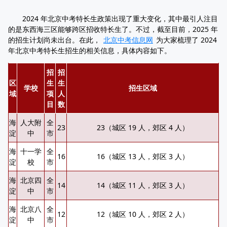
2024 年北京中考特长生政策出现了重大变化，其中最引人注目
的是东西海三区能够跨区招收特长生了。不过，截至目前，2025 年
的招生计划尚未出台。在此，
北京中考信息网
为大家梳理了 2024
年北京中考特长生招生的相关信息，具体内容如下。
招
招
区
生
生
学校
招生区域
域
项
人
目
数
海
人大附
全
23
23（城区 19 人，郊区 4 人）
淀
中
市
海
十一学
全
16
16（城区 13 人，郊区 3 人）
淀
校
市
海
北京四
全
14
14（城区 11 人，郊区 3 人）
淀
中
市
海
北京八
全
12
12（城区 10 人，郊区 2 人）
淀
中
市