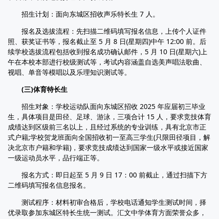
招生计划：面向东城区招收声乐特长生 7 人。
报名及选拔流程：先扫描二维码填写报名信息，上传个人证件
照、获奖证书等，报名截止至 5 月 8 日(星期四)中午 12:00 前。后
续学校选拔流程包括收到报名成功确认邮件，5 月 10 日(星期六)上
午在本校本部进行校级测试等，考试内容涵盖自选美声唱法歌曲、
视唱、单音等模唱以及乐理知识测试等。
(三)体育特长生
招生对象：学校运动队面向东城区招收 2025 年应届初三毕业
生，具体项目是田径、足球、游泳，三项合计 15 人，要求竞技体育
成绩达到区级前三名以上，且经过系统的专业训练，具有北京市正
式户籍;学校贺龙班面向全国招收初一至高三学生(只限田径项目，解
决北京市户籍和学籍)，要求竞技成绩达到国家一级水平或接近国家
一级运动员水平，品行端正等。
报名方式：即日起至 5 月 9 日 17：00 前截止，通过扫描下方
二维码填写报名信息报名。
测试程序：材料初审合格后，学校电话通知学生测试时间，择
优录取参加东城区特长生统一测试。汇文中学体育方面荣誉众多，