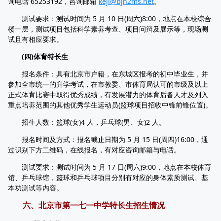
询电话 65253192，咨询邮箱
keji@bjn2ms.net
。
测试要求：测试时间为 5 月 10 日(周六)8:00，地点在本校综合
楼一层，测试项目包括科学素养考查、项目问辩及展示等，现场测
试且有相应要求。
(四)体育特长生
报名条件：具有北京市户籍，在东城区报考的初中毕业生，并
参加全市统一的升学考试，在市教委、市体育局认可的市级及以上
正式体育比赛中取得优秀成绩，有发展潜力的体育后备人才及列入
重点培养范围的其他优秀学生运动员(篮球项目招收中锋前锋位置)。
招生人数：篮球(女)4 人，乒乓球(男、女)2 人。
报名时间及方式：报名截止日期为 5 月 15 日(周四)16:00，通
过识别下方二维码，在线报名，有对应咨询邮箱与电话。
测试要求：测试时间为 5 月 17 日(周六)9:00，地点在本校体育
馆、乒乓球馆，篮球和乒乓球项目分别有对应的身体素质测试、基
本功测试等内容。
六、北京市第一七一中学特长生招生情况