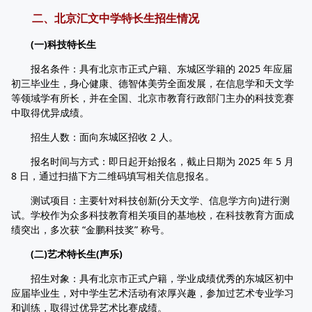
二、北京汇文中学特长生招生情况
(一)科技特长生
报名条件：具有北京市正式户籍、东城区学籍的 2025 年应届
初三毕业生，身心健康、德智体美劳全面发展，在信息学和天文学
等领域学有所长，并在全国、北京市教育行政部门主办的科技竞赛
中取得优异成绩。
招生人数：面向东城区招收 2 人。
报名时间与方式：即日起开始报名，截止日期为 2025 年 5 月
8 日，通过扫描下方二维码填写相关信息报名。
测试项目：主要针对科技创新(分天文学、信息学方向)进行测
试。学校作为众多科技教育相关项目的基地校，在科技教育方面成
绩突出，多次获 “金鹏科技奖” 称号。
(二)艺术特长生(声乐)
招生对象：具有北京市正式户籍，学业成绩优秀的东城区初中
应届毕业生，对中学生艺术活动有浓厚兴趣，参加过艺术专业学习
和训练，取得过优异艺术比赛成绩。