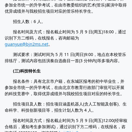
参加全市统一的升学考试，在由市教委组织的艺术(管乐)展演中取得
优异成绩并与我校招生项目对应的管乐特长学生。
招生人数：6 人。
报名时间及方式：报名截止时间为 5 月 9 日(周五)18:00，通过
识别下方二维码，在线报名，咨询邮箱为
guanyue@bjn2ms.net
。
测试要求：测试时间为 5 月 11 日(周日)9:00，地点在本校管乐
排练厅，测试内容包括演奏自选曲目一首(3 分钟内)等多项内容。
(三)科技特长生
报名条件：具有北京市户籍，在东城区报考的初中毕业生，并
参加全市统一的升学考试，在由北京市教育行政部门审批可以开展
的科技竞赛中，取得优异成绩并与我校招生项目对应的特长学生。
招生项目及人数：招生项目涵盖机器人(含人工智能及创客)、生
命科学、科技创新项目等，招生计划人数为 4 人。
报名时间及方式：报名截止时间为 5 月 9 日(周五)12:00(经审核
合格后，通知考生参加测试)，通过识别下方二维码，在线报名，咨