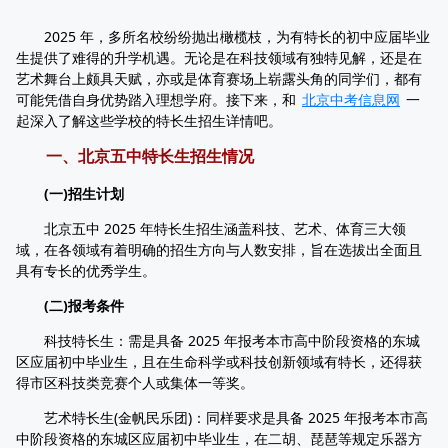
2025 年，多所名校纷纷抛出橄榄枝，为有特长的初中应届毕业
生提供了难得的升学机遇。无论是在科技领域有独特见解，还是在
艺术舞台上颇具天赋，亦或是体育赛场上崭露头角的同学们，都有
可能凭借自身优势踏入理想学府。接下来，和
北京中考信息网
一
起深入了解这些学校的特长生招生详情吧。
一、北京五中特长生招生情况
(一)招生计划
北京五中 2025 年特长生招生涵盖科技、艺术、体育三大领
域，在各领域有着明确的招生方向与人数安排，旨在选拔出全面且
具有专长的优秀学生。
(二)报考条件
科技特长生：需是具备 2025 年报考本市高中阶段资格的东城
区应届初中毕业生，且在生命科学或科技创新领域有特长，还得获
得市区科技类竞赛个人或集体一等奖。
艺术特长生(金帆民乐团)：同样要求是具备 2025 年报考本市高
中阶段资格的东城区应届初中毕业生，在二胡、琵琶等规定乐器方