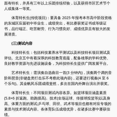
面有特长，并具有三年以上乐团排练经验，以及获得市区艺术节个
人或集体一等奖。
体育特长生(传统项目)：要具备 2025 年报考本市高中阶段资格
的东城区应届初中毕业生，成绩突出，有比赛获奖证书或等级证
书，品行端正、吃苦耐劳、行为习惯良好、成绩优异且有较大的发
展潜质。
(三)测试内容
科技特长生：包括科技素养水平测试以及科技特长项目测试及
评估。北京五中有着深厚的科技教育底蕴，配备雄厚的学科优势、
良好教学资源与先进设施设备，为科技特长生提供广阔发展平台。
艺术特长生：需演奏自选曲目一首(3 分钟内)，演奏两个调的音
阶和琶音(非键盘类打击乐不考察此项内容)，还要进行视奏(4 至 6
个乐句)。其金帆民乐团成绩斐然，多次在国内外舞台演出并获奖。
体育特长生：不同项目测试内容各异。如篮球项目涵盖素质
(5.8×6 折返跑、助跑摸高)、技术(全场运球、传接球投篮等)以及身
高、体重方面的测试;乒乓球、田径、武术等项目也都有对应专项的
素质与技术测试内容。各体育队伍成绩优异，在诸多比赛中屡获佳
绩。