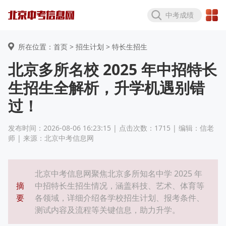
中考成绩
所在位置：首页 >
招生计划
> 特长生招生
北京多所名校 2025 年中招特长
生招生全解析，升学机遇别错
过！
发布时间：2026-08-06 16:23:15 | 点击次数：1715 | 编辑：信老
师 | 来源：北京中考信息网
北京中考信息网聚焦北京多所知名中学 2025 年
摘
中招特长生招生情况，涵盖科技、艺术、体育等
要
各领域，详细介绍各学校招生计划、报考条件、
测试内容及流程等关键信息，助力升学。