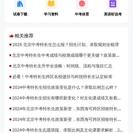
试卷下载
学习资料
中考体育
英语听说考
相关推荐
2026 北京中考特长生怎么报？招生计划、录取规则全梳理
北京中考特长生中考成绩与校测成绩哪个更关键？政策新变要注意什么？
北京中考特长生升学全攻略：时间线、流程与项目汇总
必看！中考特长生跨区名校捷径与科技特长生认定标准
2024中考特长生招生政策变化是什么？录取比例怎么样？
2024中考特长生招生有哪些新变化？对文化课成绩又有着怎样的要求？
2024年北京中考特长生政策新变，东西海可跨区招收特长生！
2024年北京中考特长生政策新变，东西海可跨区招收特长生！
2024中考特长生志愿填报、录取比例及文化课要求解析，2025参考