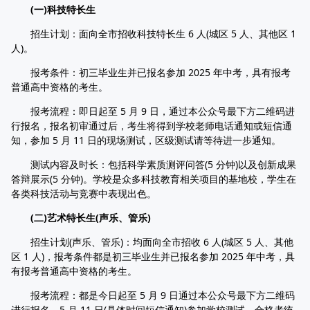
(一)科技特长生
招生计划：面向全市招收科技特长生 6 人(城区 5 人、其他区 1
人)。
报考条件：初三毕业生并已报名参加 2025 年中考，具有报考
普通高中资格的考生。
报考流程：即日起至 5 月 9 日，通过本公众号最下方二维码进
行报名，报名初审通过后，考生将得到学校老师电话通知或短信通
知，参加 5 月 11 日的现场测试，区级测试请等待进一步通知。
测试内容及时长：包括科学素质测评问答(5 分钟)以及创新成果
答辩展示(5 分钟)。学校是众多科技教育相关项目的基地校，学生在
各类科技活动与竞赛中表现出色。
(二)艺术特长生(声乐、管乐)
招生计划(声乐、管乐)：均面向全市招收 6 人(城区 5 人、其他
区 1 人)，报考条件都是初三毕业生并已报名参加 2025 年中考，具
有报考普通高中资格的考生。
报考流程：都是今日起至 5 月 9 日通过本公众号最下方二维码
进行报名，5 月 11 日(具体时间短信通知)参加学校测试，合格者统