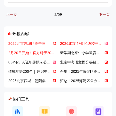
上一页
2/59
下一页
热搜内容
2025北京东城区高中三大梯队高中有哪些？录取分数线是多少？
2026北京 1+3 区级校完整名单发布，13549 个名额该如何规划报考？
2月20日开始！官方对于2025年北京市中招体检问题解答！
新学期北京中小学教育八大变化全解析：学位、政策、教学等方面迎新变革
CSP-J/S 认证年龄限制公告发布，新规即日起实施！
北京中考语文提分秘籍！攻克 5000 易混易错字
情境英语200句 | 速记中考英语1600词
合集！2025年海淀区高中校情介绍
2025北京西城、朝阳集团校直升新动态
汇总！2025海淀区公办高中校情全解
热门工具