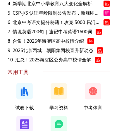
4
新学期北京中小学教育八大变化全解析：学位、政策、教学等方面迎新变革
热
5
CSP-J/S 认证年龄限制公告发布，新规即日起实施！
新
6
北京中考语文提分秘籍！攻克 5000 易混易错字
热
7
情境英语200句 | 速记中考英语1600词
热
8
合集！2025年海淀区高中校情介绍
热
9
2025北京西城、朝阳集团校直升新动态
热
10
汇总！2025海淀区公办高中校情全解
热
常用工具
试卷下载
学习资料
中考体育