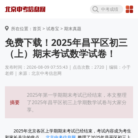
中考成绩
所在位置：首页 >
试卷宝
> 期末真题
免费下载！2025年昌平区初三
（上）期末考试数学试卷！
发布时间：2026-08-09 07:55:43 | 点击次数：2720 | 编辑：小于
老师 | 来源：北京中考信息网
2025年第一学期期末考试已经结束，本文整理
摘要
了2025年昌平区初三上学期数学试卷与大家分
享。
2025年北京各区上学期期末考试已经结束，考试内容成为考生
和家长关注的焦点。
北京中考信息网
整理了2025年昌平区初三上