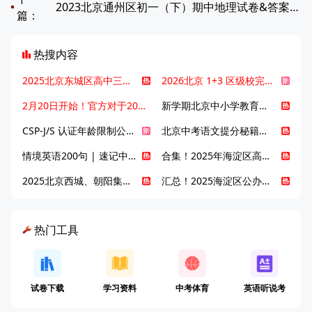
2023北京通州区初一（下）期中地理试卷&答案！可下载
篇：
热搜内容
2025北京东城区高中三大梯队高中有哪些？录取分数线是多少？
2026北京 1+3 区级校完整名单发布，13549 个名额该如何规划报考？
2月20日开始！官方对于2025年北京市中招体检问题解答！
新学期北京中小学教育八大变化全解析：学位、政策、教学等方面迎新变革
CSP-J/S 认证年龄限制公告发布，新规即日起实施！
北京中考语文提分秘籍！攻克 5000 易混易错字
情境英语200句 | 速记中考英语1600词
合集！2025年海淀区高中校情介绍
2025北京西城、朝阳集团校直升新动态
汇总！2025海淀区公办高中校情全解
热门工具
试卷下载
学习资料
中考体育
英语听说考