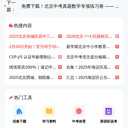
下一
免费下载！北京中考真题数学专项练习卷 —— 相似章节综合！
篇：
热搜内容
2025北京东城区高中三大梯队高中有哪些？录取分数线是多少？
2026北京 1+3 区级校完整名单发布，13549 个名额该如何规划报考？
2月20日开始！官方对于2025年北京市中招体检问题解答！
新学期北京中小学教育八大变化全解析：学位、政策、教学等方面迎新变革
CSP-J/S 认证年龄限制公告发布，新规即日起实施！
北京中考语文提分秘籍！攻克 5000 易混易错字
情境英语200句 | 速记中考英语1600词
合集！2025年海淀区高中校情介绍
2025北京西城、朝阳集团校直升新动态
汇总！2025海淀区公办高中校情全解
热门工具
试卷下载
学习资料
中考体育
英语听说考