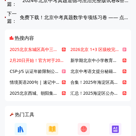
2024年北京中考真题道德与法治完整版试卷&答案！下载保存！
篇：
下一
免费下载！北京中考真题数学专项练习卷 —— 点和圆、直线和圆的位置关系！
篇：
热搜内容
2025北京东城区高中三大梯队高中有哪些？录取分数线是多少？
2026北京 1+3 区级校完整名单发布，13549 个名额该如何规划报考？
2月20日开始！官方对于2025年北京市中招体检问题解答！
新学期北京中小学教育八大变化全解析：学位、政策、教学等方面迎新变革
CSP-J/S 认证年龄限制公告发布，新规即日起实施！
北京中考语文提分秘籍！攻克 5000 易混易错字
情境英语200句 | 速记中考英语1600词
合集！2025年海淀区高中校情介绍
2025北京西城、朝阳集团校直升新动态
汇总！2025海淀区公办高中校情全解
热门工具